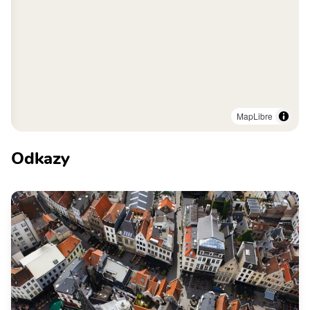
MapLibre
Odkazy