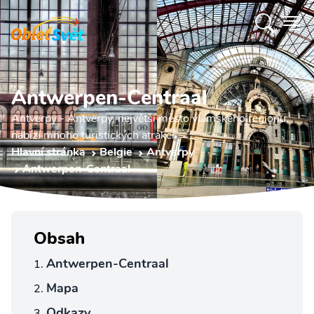
Antwerpen-Centraal
Antverpy - Antverpy, největší město vlámského regionu,
nabízí mnoho turistických atrakcí.
Hlavní stránka
Belgie
Antverpy
Antwerpen-Centraal
Obsah
Antwerpen-Centraal
Mapa
Odkazy