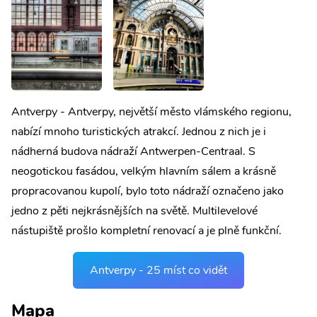
Antverpy - Antverpy, největší město vlámského regionu,
nabízí mnoho turistických atrakcí. Jednou z nich je i
nádherná budova nádraží Antwerpen-Centraal. S
neogotickou fasádou, velkým hlavním sálem a krásně
propracovanou kupolí, bylo toto nádraží označeno jako
jedno z pěti nejkrásnějších na světě. Multilevelové
nástupiště prošlo kompletní renovací a je plně funkční.
Antverpy - 25 míst co vidět
Mapa