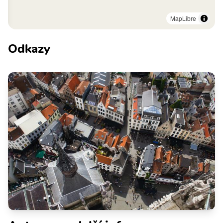
MapLibre
Odkazy