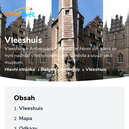
Vleeshuis
Vleeshuis v Antverpách je bývalá cechovní síň, která se
nyní nachází v historickém centru města a slouží jako
muzeum.
Hlavní stránka
Belgie
Antverpy
Vleeshuis
Obsah
Vleeshuis
Mapa
Odkazy