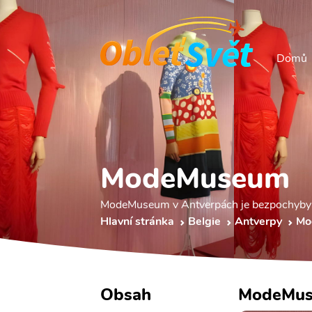
Domů
ModeMuseum
ModeMuseum v Antverpách je bezpochyby 
Hlavní stránka
Belgie
Antverpy
Mo
Obsah
ModeMu