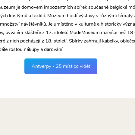
muzeum je domovem impozantních sbírek současné belgické mó
ch kostýmů a textilií. Muzeum hostí výstavy s různými tématy 
é množství návštěvníků. Je umístěno v kulturně a historicky vý
, bývalém klášteře z 17. století. ModeMuseum má více než 18
eré z nich pocházejí z 18. století. Sbírky zahrnují kabelky, obleče
dále rostou nákupy a darování.
Antverpy - 25 míst co vidět