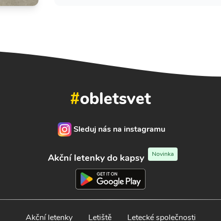
#
obletsvet
Sleduj nás na instagramu
Novinka
Akční letenky do kapsy
Akční letenky
Letiště
Letecké společnosti