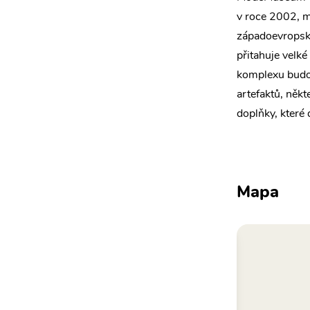
v roce 2002, 
západoevropský
přitahuje velk
komplexu budov
artefaktů, někt
doplňky, které 
Mapa