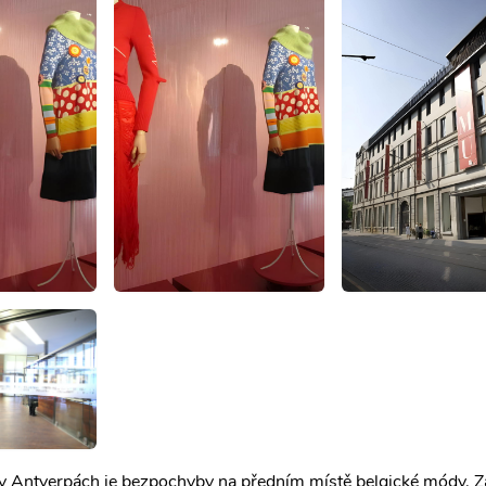
Antverpách je bezpochyby na předním místě belgické módy. Z