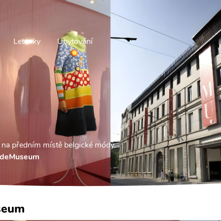
Letenky
Ubytování
na předním místě belgické módy.
deMuseum
seum