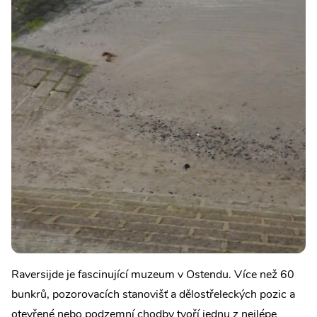
Raversijde je fascinující muzeum v Ostendu. Více než 60
bunkrů, pozorovacích stanovišť a dělostřeleckých pozic a
otevřené nebo podzemní chodby tvoří jednu z nejlépe