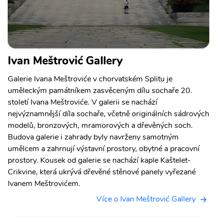
Ivan Meštrović Gallery
Galerie Ivana Meštroviće v chorvatském Splitu je
uměleckým památníkem zasvěceným dílu sochaře 20.
století Ivana Meštroviće. V galerii se nachází
nejvýznamnější díla sochaře, včetně originálních sádrových
modelů, bronzových, mramorových a dřevěných soch.
Budova galerie i zahrady byly navrženy samotným
umělcem a zahrnují výstavní prostory, obytné a pracovní
prostory. Kousek od galerie se nachází kaple Kaštelet-
Crikvine, která ukrývá dřevěné stěnové panely vyřezané
Ivanem Meštrovićem.
Více o Ivan Meštrović Gallery