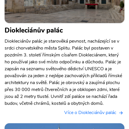
Diokleciánův palác
Diokleciánův palác je starověká pevnost, nacházející se v
srdci chorvatského města Splitu. Palác byl postaven v
pozdním 3. století římským císařem Diokleciánem, který
ho používal jako své místo odpočinku a důchodu. Palác je
zapsán na seznamu světového dědictví UNESCO a je
považován za jeden z nejlépe zachovalých příkladů římské
architektury na světě. Palác je obrovský a zaujímá plochu
přes 30 000 metrů čtverečních a je obklopen zdmi, které
jsou až 2 metry tlusté. Uvnitř zdí paláce se nachází řada
budov, včetně chrámů, kostelů a obytných domů.
Více o Diokleciánův palác