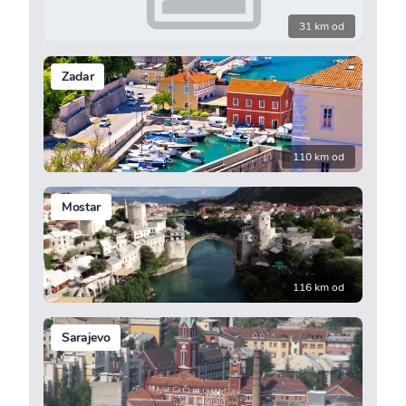
31 km od
Zadar
110 km od
Mostar
116 km od
Sarajevo