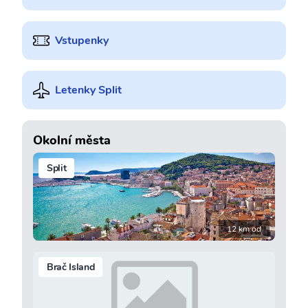
Vstupenky
Letenky Split
Okolní města
Split
12 km od
Brač Island