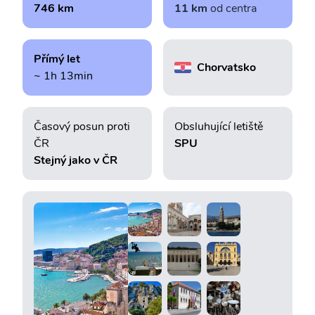
746 km
11 km
od centra
Přímý let
Chorvatsko
~ 1h 13min
Časový posun proti
Obsluhující letiště
ČR
SPU
Stejný jako v ČR