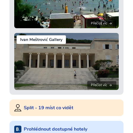
Přečíst víc
Ivan Meštrović Gallery
Přečíst víc
Split - 19 míst co vidět
Prohlédnout dostupné hotely