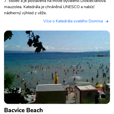
7. století a je postavena na místě bývalého Diokleciánova
mauzolea. Katedrála je chráněná UNESCO a nabízí
nádherný výhled z věže.
Více o Katedrála svatého Domnia
Bacvice Beach