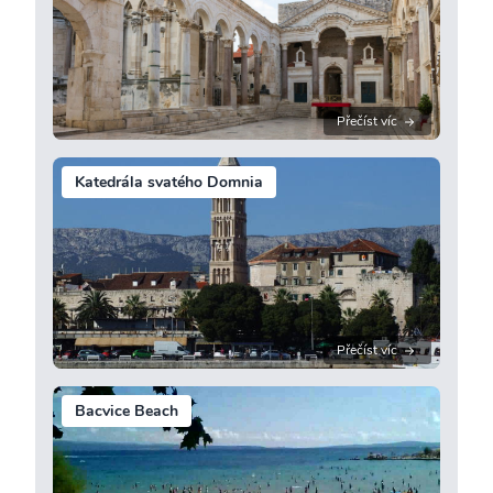
Přečíst víc
Katedrála svatého Domnia
Přečíst víc
Bacvice Beach