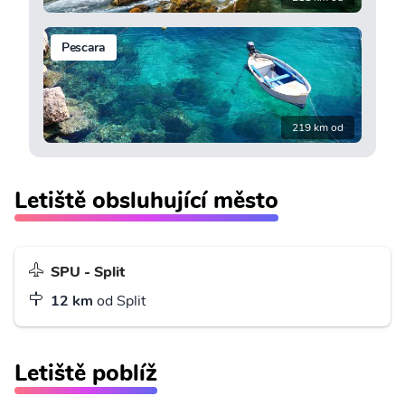
Pescara
219 km od
Letiště obsluhující město
SPU - Split
12 km
od Split
Letiště poblíž