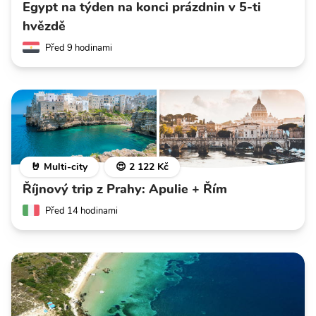
Egypt na týden na konci prázdnin v 5-ti
hvězdě
Před 9 hodinami
🤘 Multi-city
😍 2 122 Kč
Říjnový trip z Prahy: Apulie + Řím
Před 14 hodinami