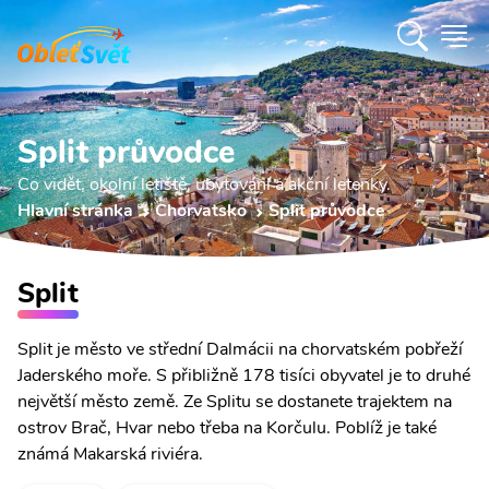
Split průvodce
Co vidět, okolní letiště, ubytování a akční letenky.
Hlavní stránka
Chorvatsko
Split průvodce
Split
Split je město ve střední Dalmácii na chorvatském pobřeží
Jaderského moře. S přibližně 178 tisíci obyvatel je to druhé
největší město země. Ze Splitu se dostanete trajektem na
ostrov Brač, Hvar nebo třeba na Korčulu. Poblíž je také
známá Makarská riviéra.