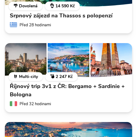
🌴 Dovolená
👌 14 590 Kč
Srpnový zájezd na Thassos s polopenzí
Před 28 hodinami
🤘 Multi-city
💣 2 247 Kč
Říjnový trip 3v1 z ČR: Bergamo + Sardinie +
Bologna
Před 32 hodinami