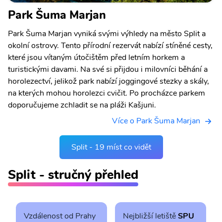
Park Šuma Marjan
Park Šuma Marjan vyniká svými výhledy na město Split a
okolní ostrovy. Tento přírodní rezervát nabízí stíněné cesty,
které jsou vítaným útočištěm před letním horkem a
turistickými davami. Na své si přijdou i milovníci běhání a
horolezectví, jelikož park nabízí joggingové stezky a skály,
na kterých mohou horolezci cvičit. Po procházce parkem
doporučujeme zchladit se na pláži Kašjuni.
Více o Park Šuma Marjan
Split - 19 míst co vidět
Split - stručný přehled
Vzdálenost od Prahy
Nejbližší letiště
SPU