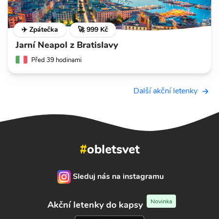
✈️ Zpátečka
🚀 999 Kč
Jarní Neapol z Bratislavy
Před 39 hodinami
Další akční letenky
#
obletsvet
Sleduj nás na instagramu
Novinka
Akční letenky do kapsy