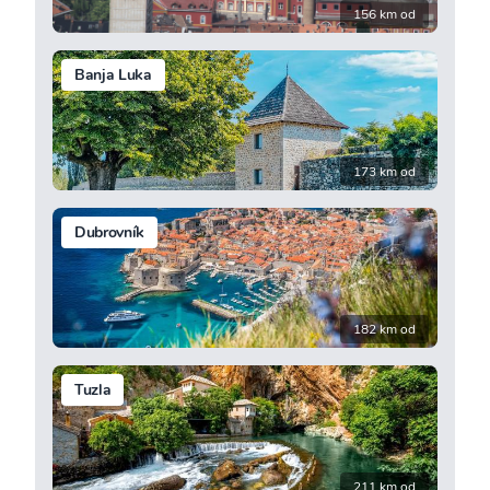
156 km od
Banja Luka
173 km od
Dubrovník
182 km od
Tuzla
211 km od