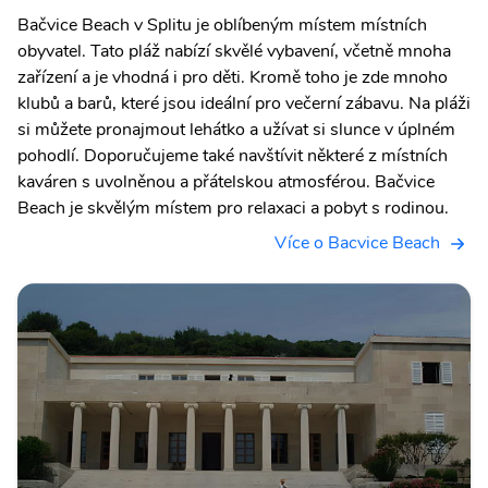
Bačvice Beach v Splitu je oblíbeným místem místních
obyvatel. Tato pláž nabízí skvělé vybavení, včetně mnoha
zařízení a je vhodná i pro děti. Kromě toho je zde mnoho
klubů a barů, které jsou ideální pro večerní zábavu. Na pláži
si můžete pronajmout lehátko a užívat si slunce v úplném
pohodlí. Doporučujeme také navštívit některé z místních
kaváren s uvolněnou a přátelskou atmosférou. Bačvice
Beach je skvělým místem pro relaxaci a pobyt s rodinou.
Více o Bacvice Beach