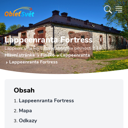
Lappeenranta Fortress
Lappeenranta Fortress je komplex pevnosti z 18.
Hlavní stránka
Finsko
Lappeenranta
Lappeenranta Fortress
Obsah
Lappeenranta Fortress
Mapa
Odkazy