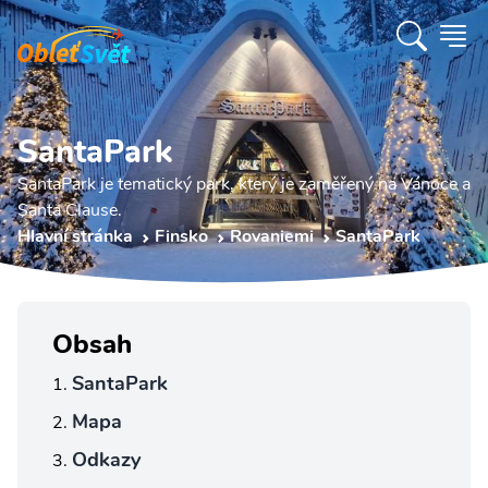
SantaPark
SantaPark je tematický park, který je zaměřený na Vánoce a
Santa Clause.
Hlavní stránka
Finsko
Rovaniemi
SantaPark
Obsah
SantaPark
Mapa
Odkazy