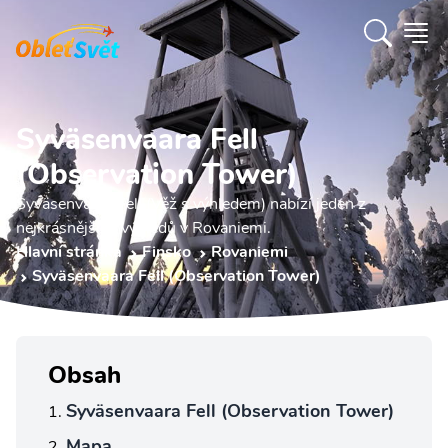
Syväsenvaara Fell
(Observation Tower)
Syväsenvaara Fell (Věž s výhledem) nabízí jeden z
nejkrásnějších výhledů v Rovaniemi.
Hlavní stránka
Finsko
Rovaniemi
Syväsenvaara Fell (Observation Tower)
Obsah
Syväsenvaara Fell (Observation Tower)
Mapa