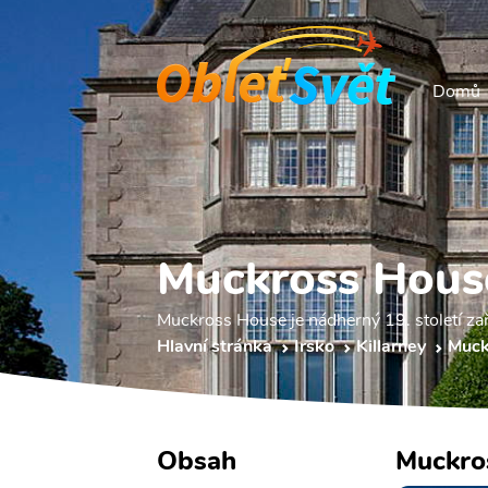
Domů
Muckross Hous
Muckross House je nádherný 19. století zař
Hlavní stránka
Irsko
Killarney
Muck
Obsah
Muckro