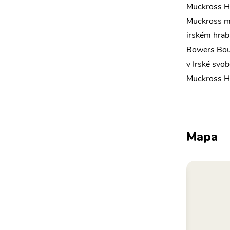
Muckross Ho
Muckross me
irském hrab
Bowers Bou
v Irské svob
Muckross Hou
Mapa