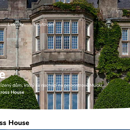
Letenky
Ubytování
e
ízený dům, který se nachází na poloostrově Muckr...
ross House
ss House