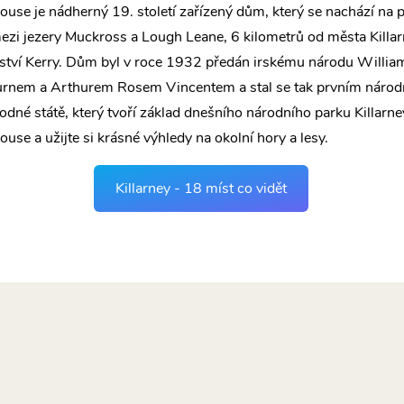
use je nádherný 19. století zařízený dům, který se nachází na 
zi jezery Muckross a Lough Leane, 6 kilometrů od města Killar
ství Kerry. Dům byl v roce 1932 předán irskému národu Willi
rnem a Arthurem Rosem Vincentem a stal se tak prvním náro
odné státě, který tvoří základ dnešního národního parku Killarne
se a užijte si krásné výhledy na okolní hory a lesy.
Killarney - 18 míst co vidět