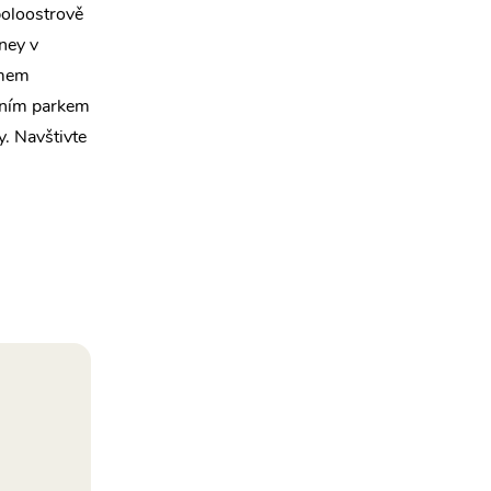
poloostrově
ney v
amem
dním parkem
y. Navštivte