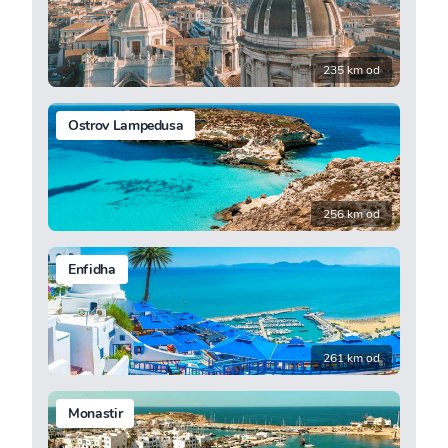
235 km od
Ostrov Lampedusa
256 km od
Enfidha
261 km od
Monastir