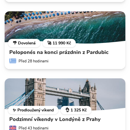
🌴 Dovolená
🚀 11 990 Kč
Peloponés na konci prázdnin z Pardubic
Před 28 hodinami
✨ Prodloužený víkend
👌 1 325 Kč
Podzimní víkendy v Londýně z Prahy
Před 43 hodinami