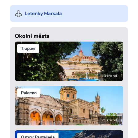
Letenky Marsala
Okolní města
Trapani
13 km od
Palermo
71 km od
Ostrov Pantelleria