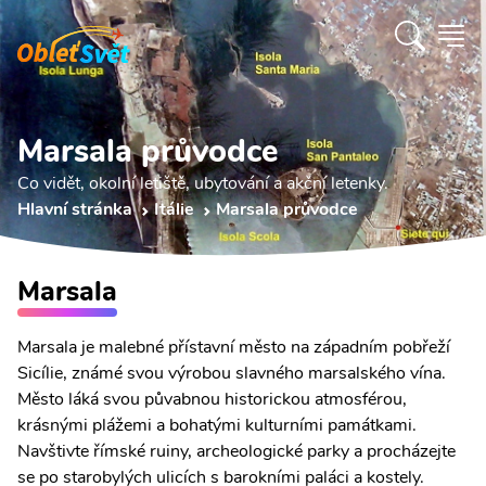
Marsala průvodce
Co vidět, okolní letiště, ubytování a akční letenky.
Hlavní stránka
Itálie
Marsala průvodce
Marsala
Marsala je malebné přístavní město na západním pobřeží
Sicílie, známé svou výrobou slavného marsalského vína.
Město láká svou půvabnou historickou atmosférou,
krásnými plážemi a bohatými kulturními památkami.
Navštivte římské ruiny, archeologické parky a procházejte
se po starobylých ulicích s barokními paláci a kostely.