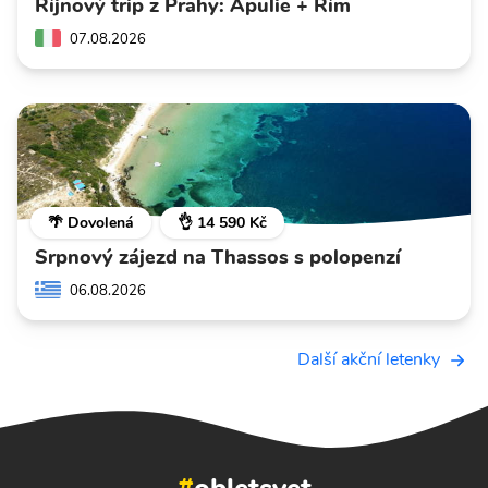
Říjnový trip z Prahy: Apulie + Řím
07.08.2026
🌴 Dovolená
👌 14 590 Kč
Srpnový zájezd na Thassos s polopenzí
06.08.2026
Další akční letenky