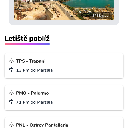
272 km od
Letiště poblíž
TPS - Trapani
13 km
od Marsala
PMO - Palermo
71 km
od Marsala
PNL - Ostrov Pantelleria