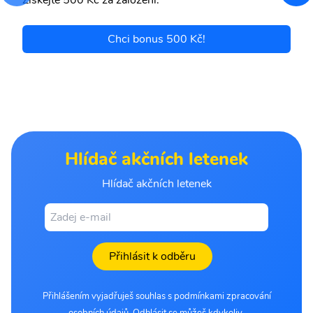
Získejte 500 Kč za založení.
Chci bonus 500 Kč!
Hlídač akčních letenek
Hlídač akčních letenek
Přihlásit k odběru
Přihlášením vyjadřuješ souhlas s podmínkami zpracování