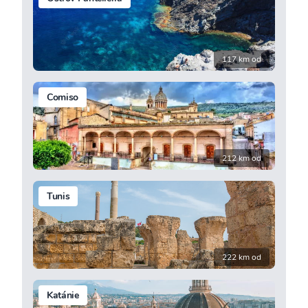
117 km od
Comiso
212 km od
Tunis
222 km od
Katánie