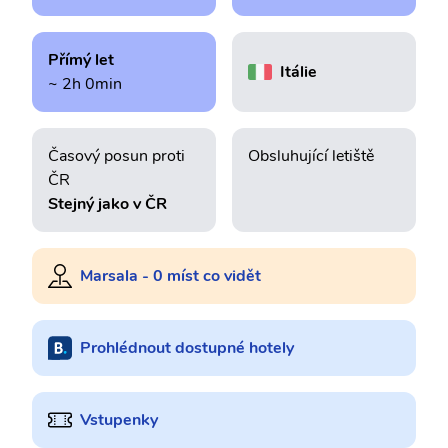
Přímý let
Itálie
~ 2h 0min
Časový posun proti
Obsluhující letiště
ČR
Stejný jako v ČR
Marsala - 0 míst co vidět
Prohlédnout dostupné hotely
Vstupenky