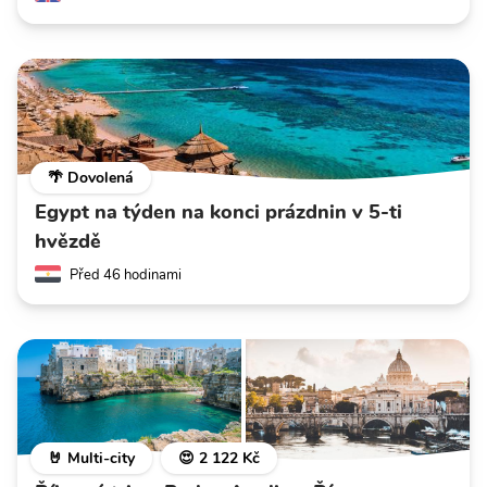
🌴 Dovolená
Egypt na týden na konci prázdnin v 5-ti
hvězdě
Před 46 hodinami
🤘 Multi-city
😍 2 122 Kč