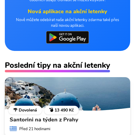
osobních údajů. Odhlásit se můžeš kdykoliv.
Nová aplikace na akční letenky
Nově můžete odebírat naše akční letenky zdarma také přes
naší novou aplikaci.
Poslední tipy na akční letenky
🌴 Dovolená
💣 13 490 Kč
Santorini na týden z Prahy
Před 21 hodinami