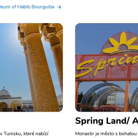
leum of Habib Bourguiba
Spring Land/ 
 Tunisku, které nabízí
Monastir je město s bohatou 