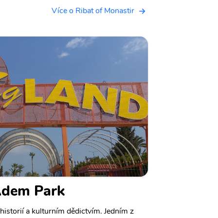
Více o Ribat of Monastir
Adem Park
historií a kulturním dědictvím. Jedním z