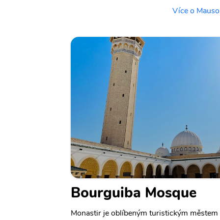
Více o Mauso
Bourguiba Mosque
Monastir je oblíbeným turistickým městem v