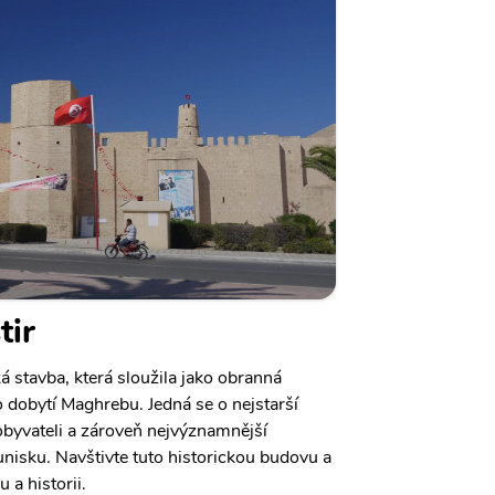
tir
ká stavba, která sloužila jako obranná
obytí Maghrebu. Jedná se o nejstarší
obyvateli a zároveň nejvýznamnější
nisku. Navštivte tuto historickou budovu a
u a historii.