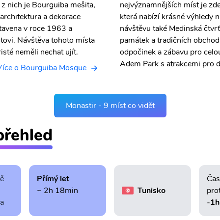
z nich je Bourguiba mešita,
nejvýznamnějších míst je zdej
á architektura a dekorace
která nabízí krásné výhledy n
stavena v roce 1963 a
návštěvu také Medinská čtvrť
ovi. Návštěva tohoto místa
památek a tradičních obchod
isté neměli nechat ujít.
odpočinek a zábavu pro celou
Adem Park s atrakcemi pro dě
Více o Bourguiba Mosque
Monastir - 9 míst co vidět
přehled
tě
Přímý let
Čas
~ 2h 18min
Tunisko
pro
ra
-1h