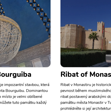
Bourguiba
Ribat of Monas
e impozantní stavbou, která
Ribat v Monastiru je historic
denta Bourguibu. Dominantou
pevnost během muslimského d
o místo je velmi oblíbené
ribat postavený arabskými d
t můžete tuto památku každý
památku města Monastir v Tu
prohlédněte si její architektur