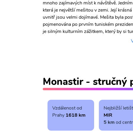
mnoho zajímavých míst k návštěvě. Jedním 
která je největší mešitou v zemi. Její krásn
uvnitř jsou velmi dojímavé. Mešita byla po
pojmenována po prvním tuniském prezident
je silným kulturním zážitkem, který by si tur
Monastir - stručný 
Vzdálenost od
Nejbližší letiš
Prahy
1618 km
MIR
5 km
od cent