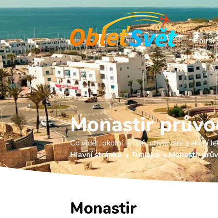
Domů
Monastir průvo
Co vidět, okolní letiště, ubytování a akční le
Hlavní stránka
Tunisko
Monastir prů
Monastir