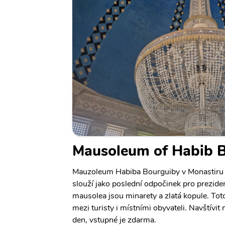
Mausoleum of Habib 
Mauzoleum Habiba Bourguiby v Monastiru j
slouží jako poslední odpočinek pro prezi
mausolea jsou minarety a zlatá kopule. Tot
mezi turisty i místními obyvateli. Navštívi
den, vstupné je zdarma.