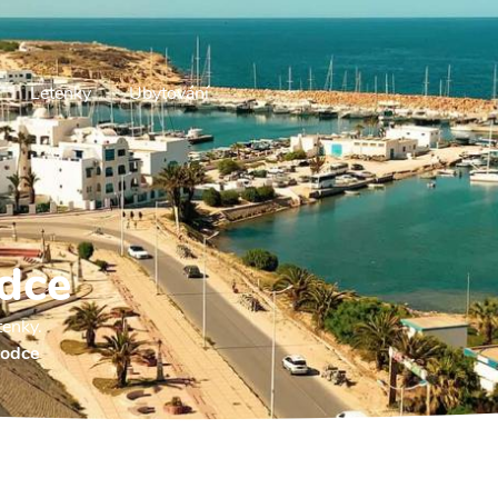
Letenky
Ubytování
dce
tenky.
vodce