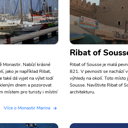
Ribat of Souss
ě Monastir. Nabízí krásné
Ribat of Sousse je malá pevno
, jako je například Ribat,
821. V pevnosti se nachází v
e také dá vyjet na výlet lodí
výhledy na okolí. Toto místo
oskleným dnem a pozorovat
Sousse. Navštivte Ribat of S
m místem pro turisty i místní
architekturu.
Více o Monastir Marina