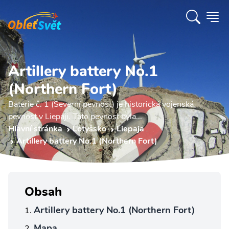
Artillery battery No.1
(Northern Fort)
Baterie č. 1 (Severní pevnost) je historická vojenská
pevnost v Liepaji. Tato pevnost byla...
Hlavní stránka
Lotyšsko
Liepaja
Artillery battery No.1 (Northern Fort)
Obsah
Artillery battery No.1 (Northern Fort)
Mapa