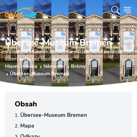
Übersee-Museum Bremen
V Übersee-Museum Bremen se můžete vydat na cestu
kolem světa bez opuštění Brém.
Hlavní stránka
Německo
Brémy
Übersee-Museum Bremen
Obsah
Übersee-Museum Bremen
Mapa
Odkazy