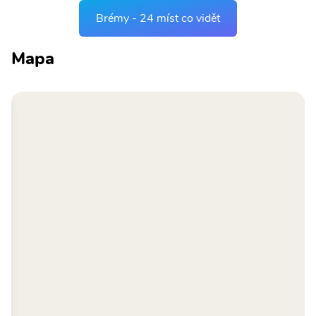
Brémy - 24 míst co vidět
Mapa