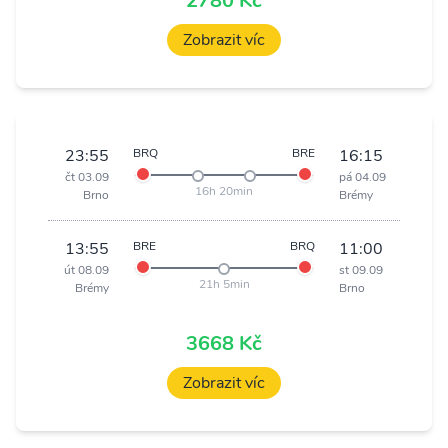
2780 Kč
Zobrazit víc
23:55
BRQ
BRE
16:15
čt 03.09
pá 04.09
16h 20min
Brno
Brémy
13:55
BRE
BRQ
11:00
út 08.09
st 09.09
21h 5min
Brémy
Brno
3668 Kč
Zobrazit víc