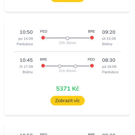
10:50
PED
BRE
09:20
po 14.09
út 15.09
22h 30min
Pardubice
Brémy
10:45
BRE
PED
08:30
čt 17.09
pá 18.09
21h 45min
Brémy
Pardubice
5371 Kč
Zobrazit víc
PED
BRE