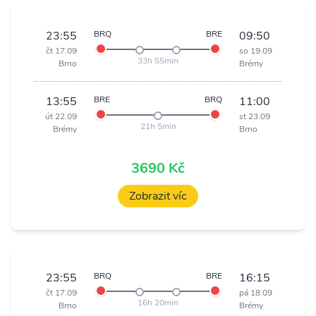
23:55
BRQ
BRE
09:50
čt 17.09
so 19.09
33h 55min
Brno
Brémy
13:55
BRE
BRQ
11:00
út 22.09
st 23.09
21h 5min
Brémy
Brno
3690 Kč
Zobrazit víc
23:55
BRQ
BRE
16:15
čt 17.09
pá 18.09
16h 20min
Brno
Brémy