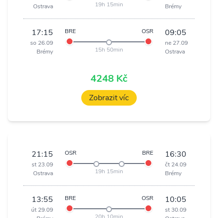
19h 15min
Ostrava
Brémy
17:15
BRE
OSR
09:05
so 26.09
ne 27.09
15h 50min
Brémy
Ostrava
4248 Kč
Zobrazit víc
21:15
OSR
BRE
16:30
st 23.09
čt 24.09
19h 15min
Ostrava
Brémy
13:55
BRE
OSR
10:05
út 29.09
st 30.09
20h 10min