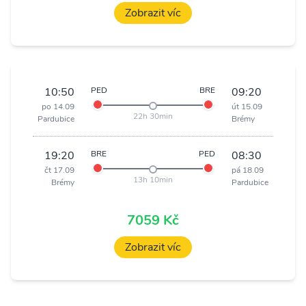
Zobrazit víc
10:50
PED
BRE
09:20
po 14.09
út 15.09
22h 30min
Pardubice
Brémy
19:20
BRE
PED
08:30
čt 17.09
pá 18.09
13h 10min
Brémy
Pardubice
7059 Kč
Zobrazit víc