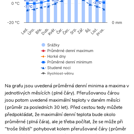
0 °C
0 °C
0 °C
0 °C
0 °C
0 °C
-3 °C
-3 °C
0 °C
-7 °C
-7 °C
-20 °C
0 mm
Úno.
Čer.
Čec.
Říj.
Led.
Bře.
Dub.
Květ.
Srp.
Zář.
List.
Pros.
Srážky
Průměrné denní maximum
Horké dny
Průměrné denní minimum
Studené noci
Rychlost větru
Na grafu jsou uvedená průměrná denní minima a maxima v
jednotlivých měsících (plné čáry). Přerušovanou čárou
jsou potom uvedené maximální teploty v daném měsíci
(průměr za posledních 30 let). Před cestou tedy můžete
předpokládat, že maximální denní teplota bude okolo
průměrné (plná čára), ale je třeba počítat, že se může při
"troše štěstí" pohybovat kolem přerušované čáry (průměr