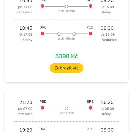
10:50
09:20
po 14.09
út 15.09
22h 30min
Pardubice
Brémy
10:45
BRE
PED
08:30
čt 17.09
pá 18.09
21h 45min
Brémy
Pardubice
5398 Kč
Zobrazit víc
21:20
PED
BRE
16:20
po 07.09
út 08.09
19h 0min
Pardubice
Brémy
19:20
BRE
PED
08:30