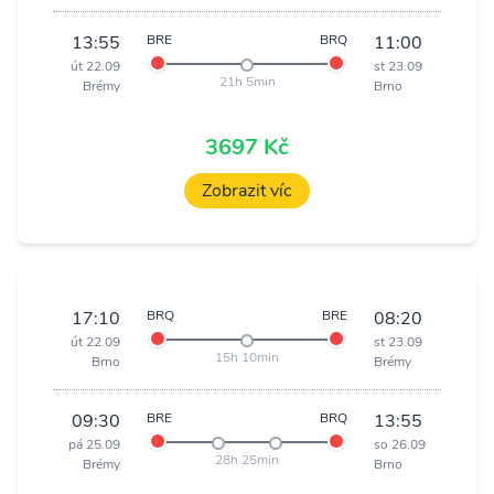
13:55
BRE
BRQ
11:00
út 22.09
st 23.09
21h 5min
Brémy
Brno
3697 Kč
Zobrazit víc
17:10
BRQ
BRE
08:20
út 22.09
st 23.09
15h 10min
Brno
Brémy
09:30
BRE
BRQ
13:55
pá 25.09
so 26.09
28h 25min
Brémy
Brno