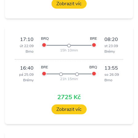
Zobrazit víc
17:10
BRQ
BRE
08:20
út 22.09
st 23.09
15h 10min
Brno
Brémy
16:40
BRE
BRQ
13:55
pá 25.09
so 26.09
21h 15min
Brémy
Brno
2725 Kč
Zobrazit víc