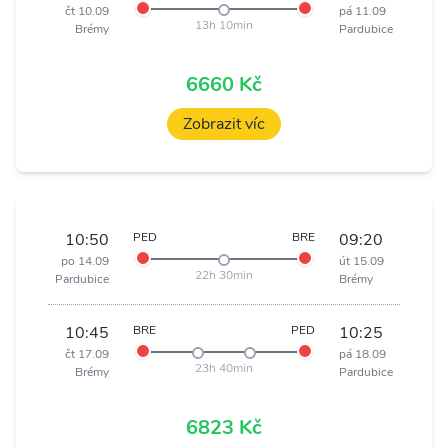
čt 10.09
pá 11.09
13h 10min
Brémy
Pardubice
6660 Kč
Zobrazit víc
10:50
PED
BRE
09:20
po 14.09
út 15.09
22h 30min
Pardubice
Brémy
10:45
BRE
PED
10:25
čt 17.09
pá 18.09
23h 40min
Brémy
Pardubice
6823 Kč