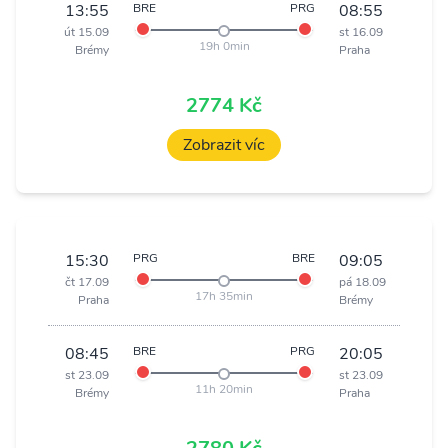
13:55
BRE
PRG
08:55
út 15.09
st 16.09
19h 0min
Brémy
Praha
2774 Kč
Zobrazit víc
15:30
PRG
BRE
09:05
čt 17.09
pá 18.09
17h 35min
Praha
Brémy
08:45
BRE
PRG
20:05
st 23.09
st 23.09
11h 20min
Brémy
Praha