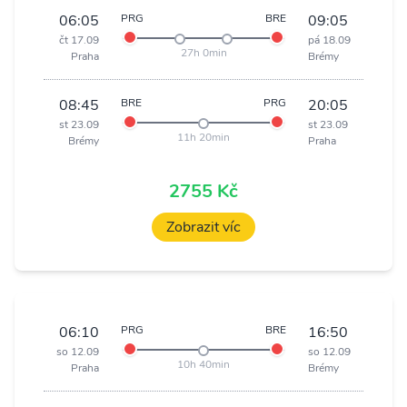
06:05
PRG
BRE
09:05
čt 17.09
pá 18.09
27h 0min
Praha
Brémy
08:45
BRE
PRG
20:05
st 23.09
st 23.09
11h 20min
Brémy
Praha
2755 Kč
Zobrazit víc
06:10
PRG
BRE
16:50
so 12.09
so 12.09
10h 40min
Praha
Brémy