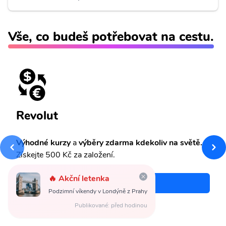
Vše, co budeš potřebovat na cestu.
Revolut
Výhodné kurzy
a
výběry zdarma kdekoliv na světě.
Získejte 500 Kč za založení.
🔥 Akční letenka
Chci bonus 500 Kč!
Podzimní víkendy v Londýně z Prahy
Publikované: před hodinou