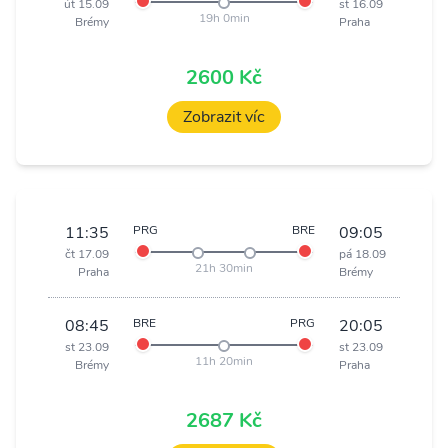
út 15.09
st 16.09
19h 0min
Brémy
Praha
2600 Kč
Zobrazit víc
11:35
PRG
BRE
09:05
čt 17.09
pá 18.09
21h 30min
Praha
Brémy
08:45
BRE
PRG
20:05
st 23.09
st 23.09
11h 20min
Brémy
Praha
2687 Kč