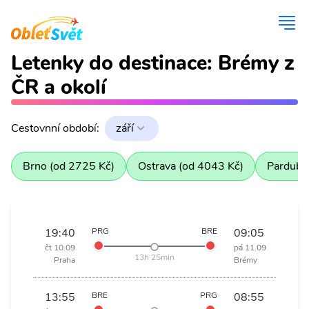
Letenky do destinace: Brémy z
ČR a okolí
Cestovnní období:
září
Brno (od 2725 Kč)
Ostrava (od 4043 Kč)
Pardubi
19:40
PRG
BRE
09:05
čt 10.09
pá 11.09
13h 25min
Praha
Brémy
13:55
BRE
PRG
08:55