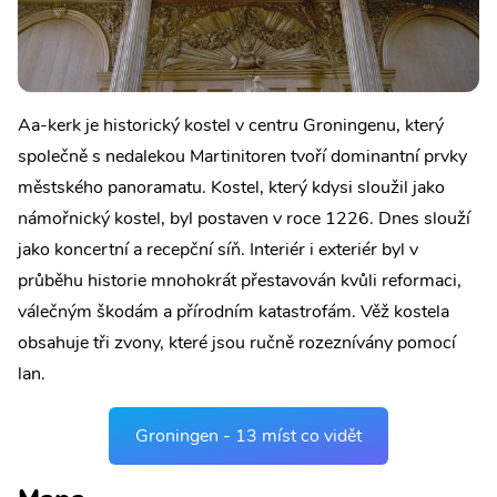
Aa-kerk je historický kostel v centru Groningenu, který
společně s nedalekou Martinitoren tvoří dominantní prvky
městského panoramatu. Kostel, který kdysi sloužil jako
námořnický kostel, byl postaven v roce 1226. Dnes slouží
jako koncertní a recepční síň. Interiér i exteriér byl v
průběhu historie mnohokrát přestavován kvůli reformaci,
válečným škodám a přírodním katastrofám. Věž kostela
obsahuje tři zvony, které jsou ručně rozeznívány pomocí
lan.
Groningen - 13 míst co vidět