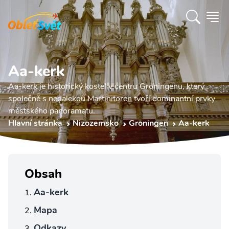
Aa-kerk
Aa-kerk je historický kostel v centru Groningenu, který
společně s nedalekou Martinitoren tvoří dominantní prvky
městského panoramatu.
Hlavní stránka
Nizozemsko
Groningen
Aa-kerk
Obsah
Aa-kerk
Mapa
Odkazy