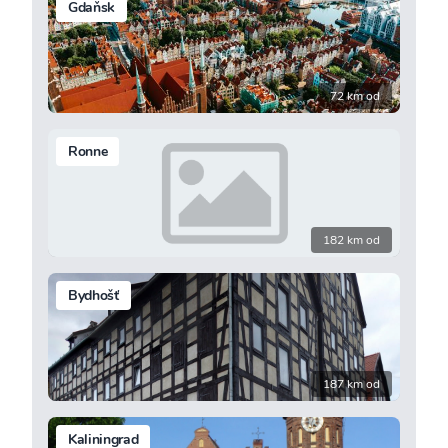
Gdaňsk
72 km od
Ronne
182 km od
Bydhošť
187 km od
Kaliningrad