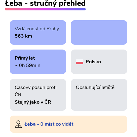
Łeba - stručný přehled
Vzdálenost od Prahy
563 km
Přímý let
Polsko
~ 0h 59min
Časový posun proti
Obsluhující letiště
ČR
Stejný jako v ČR
Łeba - 0 míst co vidět