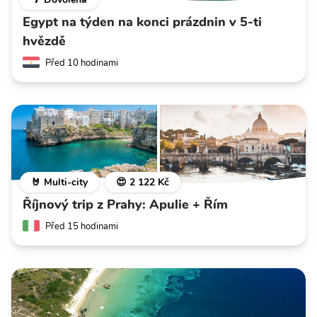
Egypt na týden na konci prázdnin v 5-ti
hvězdě
Před 10 hodinami
🤘 Multi-city
😍 2 122 Kč
Říjnový trip z Prahy: Apulie + Řím
Před 15 hodinami