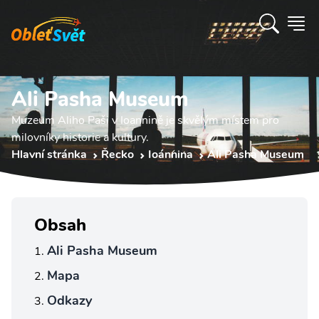
Ali Pasha Museum
Muzeum Aliho Paši v Ioannině je skvělým místem pro
milovníky historie a kultury.
Hlavní stránka
Řecko
Ioánnina
Ali Pasha Museum
Obsah
Ali Pasha Museum
Mapa
Odkazy