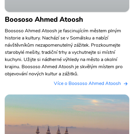
Boososo Ahmed Atoosh
Boososo Ahmed Atoosh je fascinujícím městem plným
historie a kultury. Nachází se v Somálsku a nabízí
návštěvníkům nezapomenutelný zážitek. Prozkoumejte
starobylé mešity, tradiční trhy a vychutnejte si místní
kuchyni. Užijte si nádherné výhledy na město a okolní
krajinu. Boososo Ahmed Atoosh je skvělým místem pro
objevování nových kultur a zážitků.
Více o Boososo Ahmed Atoosh