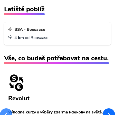
Letiště poblíž
BSA - Boosaaso
4 km
od Boosaaso
Vše, co budeš potřebovat na cestu.
Revolut
Výhodné kurzy
a
výběry zdarma kdekoliv na světě.