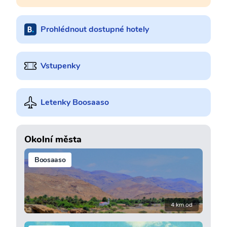
Prohlédnout dostupné hotely
Vstupenky
Letenky Boosaaso
Okolní města
Boosaaso
4 km od