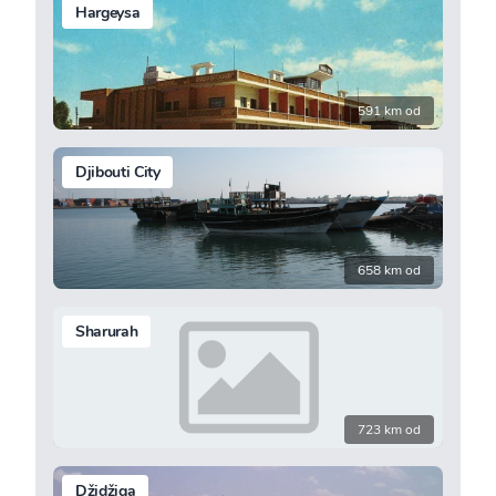
Hargeysa
591 km od
Djibouti City
658 km od
Sharurah
723 km od
Džidžiga