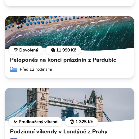
🌴 Dovolená
🚀 11 990 Kč
Peloponés na konci prázdnin z Pardubic
Před 12 hodinami
✨ Prodloužený víkend
👌 1 325 Kč
Podzimní víkendy v Londýně z Prahy