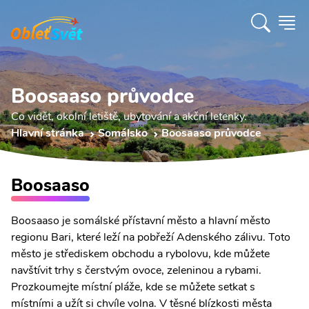
Boosaaso průvodce
Co vidět, okolní letiště, ubytování a akční letenky.
Hlavní stránka
Somálsko
Boosaaso průvodce
Boosaaso
Boosaaso je somálské přístavní město a hlavní město
regionu Bari, které leží na pobřeží Adenského zálivu. Toto
město je střediskem obchodu a rybolovu, kde můžete
navštívit trhy s čerstvým ovoce, zeleninou a rybami.
Prozkoumejte místní pláže, kde se můžete setkat s
místními a užít si chvíle volna. V těsné blízkosti města