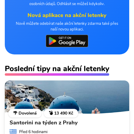
osobních údajů. Odhlásit se můžeš kdykoliv.
Nová aplikace na akční letenky
Nově můžete odebírat naše akční letenky zdarma také přes
naší novou aplikaci.
Poslední tipy na akční letenky
🌴 Dovolená
💣 13 490 Kč
Santorini na týden z Prahy
Před 6 hodinami