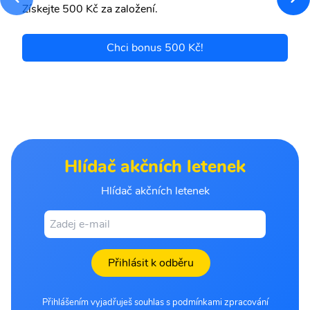
Získejte 500 Kč za založení.
Chci bonus 500 Kč!
Hlídač akčních letenek
Hlídač akčních letenek
Přihlásit k odběru
Přihlášením vyjadřuješ souhlas s podmínkami zpracování