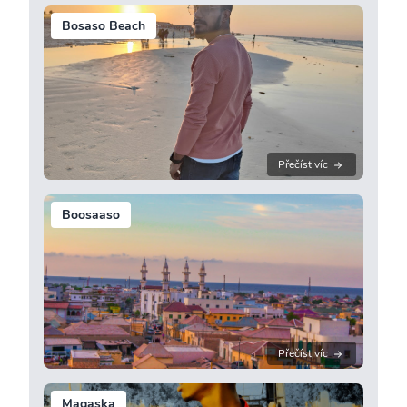
Bosaso Beach
Přečíst víc
Boosaaso
Přečíst víc
Maqaska