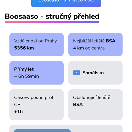
Boosaaso - 9 míst co vidět
Boosaaso - stručný přehled
Vzdálenost od Prahy
Nejbližší letiště
BSA
5356 km
4 km
od centra
Přímý let
Somálsko
~ 6h 59min
Časový posun proti
Obsluhující letiště
ČR
BSA
+1h