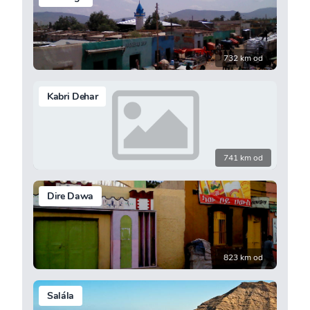
732 km od
Kabri Dehar
741 km od
Dire Dawa
823 km od
Salála