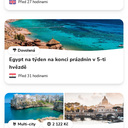
Před 27 hodinami
🌴 Dovolená
Egypt na týden na konci prázdnin v 5-ti
hvězdě
Před 31 hodinami
🤘 Multi-city
😍 2 122 Kč