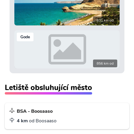
831 km od
Gode
856 km od
Letiště obsluhující město
BSA - Boosaaso
4 km
od Boosaaso