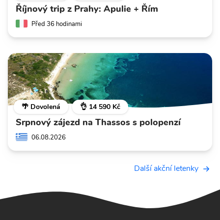
Říjnový trip z Prahy: Apulie + Řím
Před 36 hodinami
🌴 Dovolená
👌 14 590 Kč
Srpnový zájezd na Thassos s polopenzí
06.08.2026
Další akční letenky