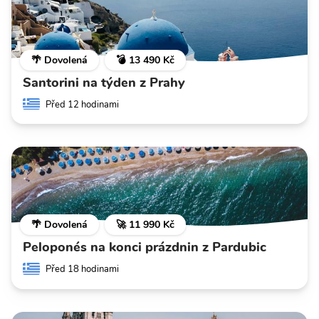
🌴 Dovolená
💣 13 490 Kč
Santorini na týden z Prahy
Před 12 hodinami
🌴 Dovolená
🚀 11 990 Kč
Peloponés na konci prázdnin z Pardubic
Před 18 hodinami