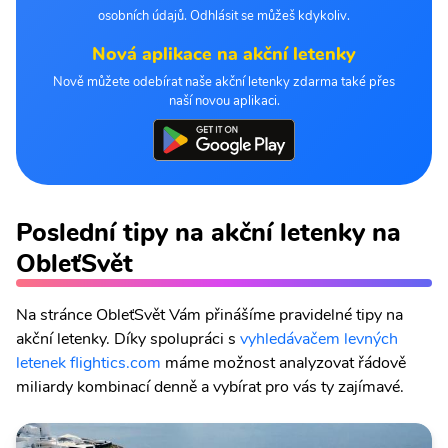
osobních údajů. Odhlásit se můžeš kdykoliv.
Nová aplikace na akční letenky
Nově můžete odebírat naše akční letenky zdarma také přes
naší novou aplikaci.
Poslední tipy na akční letenky na
ObleťSvět
Na stránce ObleťSvět Vám přinášíme pravidelné tipy na
akční letenky. Díky spolupráci s
vyhledávačem levných
letenek flightics.com
máme možnost analyzovat řádově
miliardy kombinací denně a vybírat pro vás ty zajímavé.