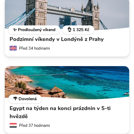
✨ Prodloužený víkend
👌 1 325 Kč
Podzimní víkendy v Londýně z Prahy
Před 34 hodinami
🌴 Dovolená
Egypt na týden na konci prázdnin v 5-ti
hvězdě
Před 37 hodinami