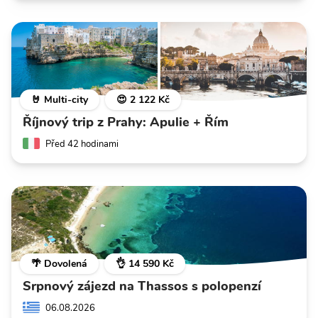
🤘 Multi-city
😍 2 122 Kč
Říjnový trip z Prahy: Apulie + Řím
Před 42 hodinami
🌴 Dovolená
👌 14 590 Kč
Srpnový zájezd na Thassos s polopenzí
06.08.2026