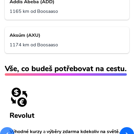
Addis Abeba (ADD)
1165 km od Boosaaso
Aksúm (AXU)
1174 km od Boosaaso
Vše, co budeš potřebovat na cestu.
Revolut
Výhodné kurzy
a
výběry zdarma kdekoliv na světě.