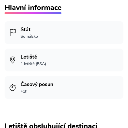
Hlavní informace
Stát
Somálsko
Letiště
1 letiště (BSA)
Časový posun
+1h
Letiště obsluhující destinaci