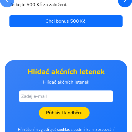
Získejte 500 Kč za založení.
Chci bonus 500 Kč!
Hlídač akčních letenek
Hlídač akčních letenek
Přihlásit k odběru
Přihlášením vyjadřuješ souhlas s podmínkami zpracování