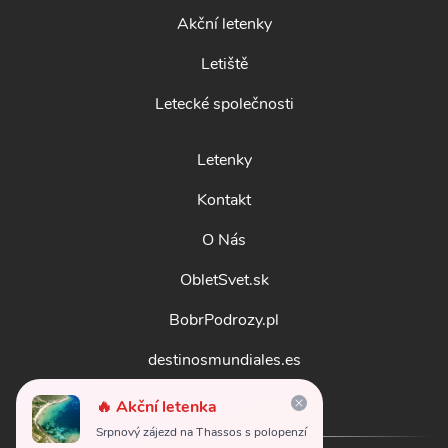
Akční letenky
Letiště
Letecké společnosti
Letenky
Kontakt
O Nás
ObletSvet.sk
BobrPodrozy.pl
destinosmundiales.es
guidadestinazioni.it
🔥 Akční letenka
Srpnový zájezd na Thassos s polopenzí