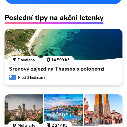
Poslední tipy na akční letenky
🌴 Dovolená
👌 14 590 Kč
Srpnový zájezd na Thassos s polopenzí
Před 3 hodinami
🤘 Multi-city
💣 2 247 Kč