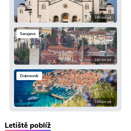
188 km od
Sarajevo
192 km od
Dubrovník
194 km od
Letiště poblíž