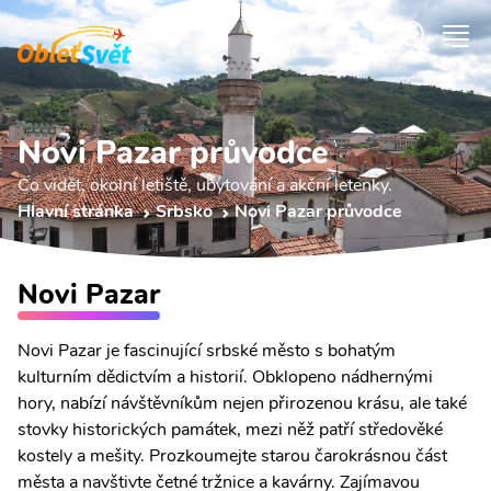
Novi Pazar průvodce
Co vidět, okolní letiště, ubytování a akční letenky.
Hlavní stránka
Srbsko
Novi Pazar průvodce
Novi Pazar
Novi Pazar je fascinující srbské město s bohatým
kulturním dědictvím a historií. Obklopeno nádhernými
hory, nabízí návštěvníkům nejen přirozenou krásu, ale také
stovky historických památek, mezi něž patří středověké
kostely a mešity. Prozkoumejte starou čarokrásnou část
města a navštivte četné tržnice a kavárny. Zajímavou