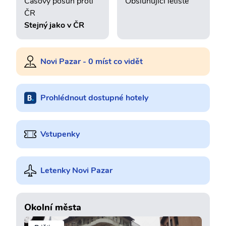
Časový posun proti
Obsluhující letiště
ČR
Stejný jako v ČR
Novi Pazar - 0 míst co vidět
Prohlédnout dostupné hotely
Vstupenky
Letenky Novi Pazar
Okolní města