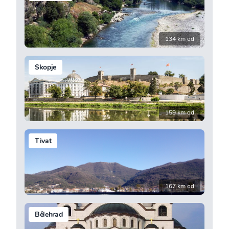
134 km od
Skopje
159 km od
Tivat
167 km od
Bělehrad