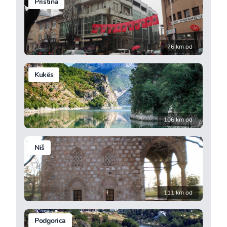
Priština
76 km od
Kukës
106 km od
Niš
111 km od
Podgorica