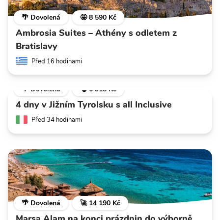
🌴 Dovolená
🤩 8 590 Kč
Ambrosia Suites – Athény s odletem z
Bratislavy
Před 16 hodinami
🌴 Dovolená
💣 6 318 Kč
4 dny v Jižním Tyrolsku s all Inclusive
Před 34 hodinami
🌴 Dovolená
🚀 14 190 Kč
Marsa Alam na konci prázdnin do výborně