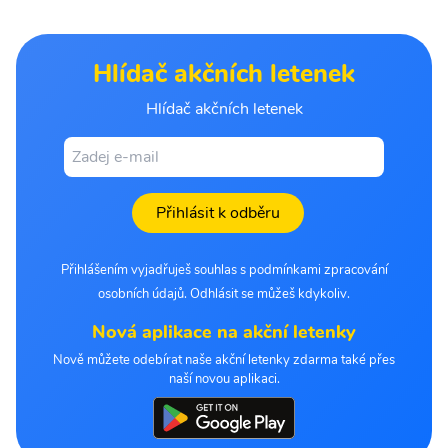
Hlídač akčních letenek
Hlídač akčních letenek
Přihlásit k odběru
Přihlášením vyjadřuješ souhlas s podmínkami zpracování
osobních údajů. Odhlásit se můžeš kdykoliv.
Nová aplikace na akční letenky
Nově můžete odebírat naše akční letenky zdarma také přes
naší novou aplikaci.