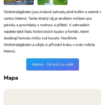
Slottsträdgården jsou krásné zahrady plné květin a zeleně v
centru Malmö. Tento klidný ráj je skvělým místem pro
pikniky a procházky s rodinou a přáteli. V zahradách
najdete také řadu historických budov a fontán, které
dodávají tomuto místu své kouzlo. Navštivte
Slottsträdgården a užijte si přírodní krásy v srdci města
Malmö.
Malmö - 18 míst co vidět
Mapa