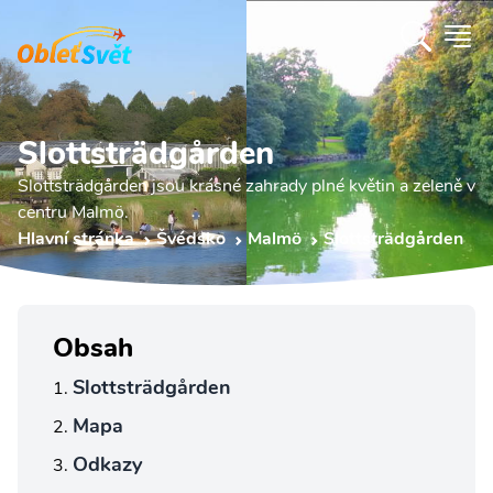
Slottsträdgården
Slottsträdgården jsou krásné zahrady plné květin a zeleně v
centru Malmö.
Hlavní stránka
Švédsko
Malmö
Slottsträdgården
Obsah
Slottsträdgården
Mapa
Odkazy