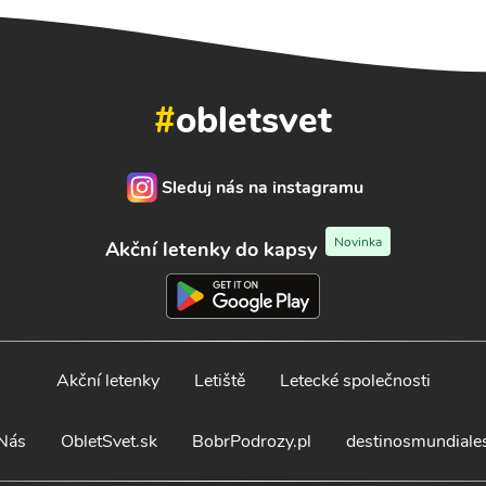
#
obletsvet
Sleduj nás na instagramu
Novinka
Akční letenky do kapsy
Akční letenky
Letiště
Letecké společnosti
Nás
ObletSvet.sk
BobrPodrozy.pl
destinosmundiale