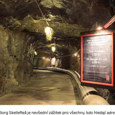
org Skellefteå je nevšední zážitek pro všechny, kdo hledají adre