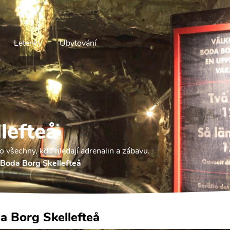
Letenky
Ubytování
lefteå
o všechny, kdo hledají adrenalin a zábavu.
Boda Borg Skellefteå
a Borg Skellefteå