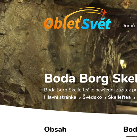
Domů
Boda Borg Skel
Boda Borg Skellefteå je nevšední zážitek pr
Hlavní stránka
Švédsko
Skelleftea
Obsah
Bod