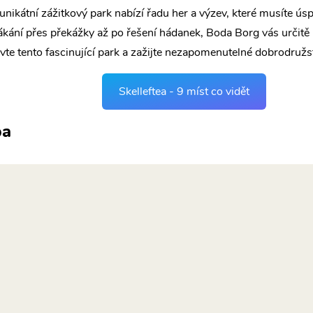
unikátní zážitkový park nabízí řadu her a výzev, které musíte ús
kání přes překážky až po řešení hádanek, Boda Borg vás určitě
vte tento fascinující park a zažijte nezapomenutelné dobrodružst
Skelleftea - 9 míst co vidět
pa