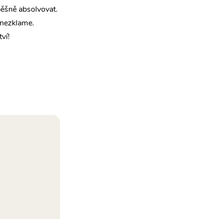
pěšně absolvovat.
 nezklame.
ví!