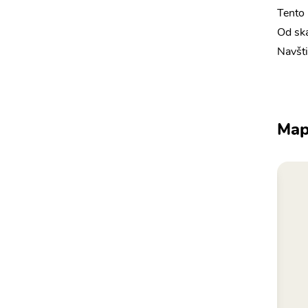
Tento 
Od ská
Navšti
Ma