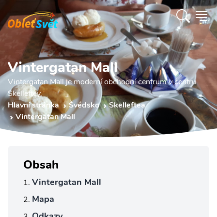
Vintergatan Mall
Vintergatan Mall je moderní obchodní centrum v centru
Skelleftey.
Hlavní stránka
Švédsko
Skelleftea
Vintergatan Mall
Obsah
Vintergatan Mall
Mapa
Odkazy