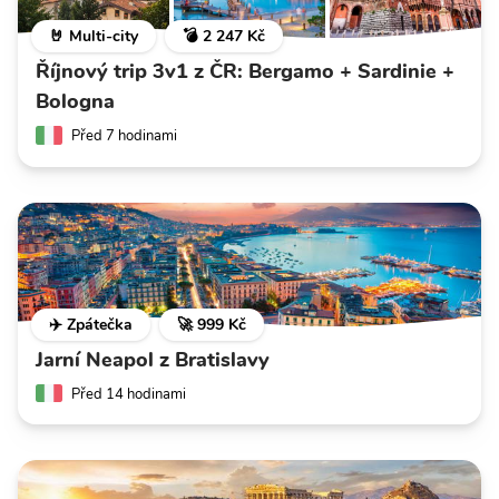
🤘 Multi-city
💣 2 247 Kč
Říjnový trip 3v1 z ČR: Bergamo + Sardinie +
Bologna
Před 7 hodinami
✈️ Zpátečka
🚀 999 Kč
Jarní Neapol z Bratislavy
Před 14 hodinami