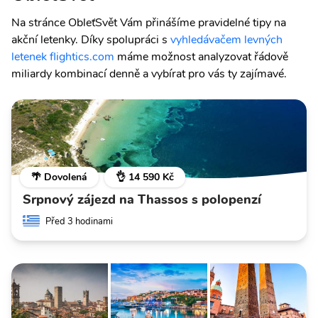
Na stránce ObleťSvět Vám přinášíme pravidelné tipy na
akční letenky. Díky spolupráci s
vyhledávačem levných
letenek flightics.com
máme možnost analyzovat řádově
miliardy kombinací denně a vybírat pro vás ty zajímavé.
🌴 Dovolená
👌 14 590 Kč
Srpnový zájezd na Thassos s polopenzí
Před 3 hodinami