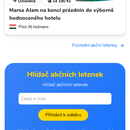
🌴 Dovolená
🚀 14 190 Kč
Marsa Alam na konci prázdnin do výborně
hodnoceného hotelu
Před 36 hodinami
Poslední akční letenky
Hlídač akčních letenek
Hlídač akčních letenek
Přihlásit k odběru