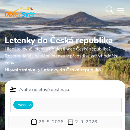
Letenky do Česká republika
Hledáte levné letenky do destinace Česká republika?
Rezervujte si zpáteční letenku v předstihu za výhodnější
ceny.
Hlavní stránka
Letenky do Česká republika
Zvolte odletové destinace
Praha
26. 8. 2026
2. 9. 2026