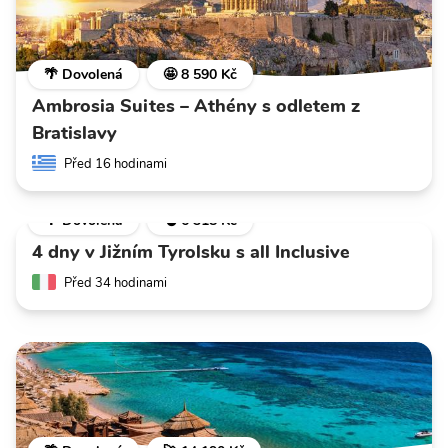
🌴 Dovolená
🤩 8 590 Kč
Ambrosia Suites – Athény s odletem z
Bratislavy
Před 16 hodinami
🌴 Dovolená
💣 6 318 Kč
4 dny v Jižním Tyrolsku s all Inclusive
Před 34 hodinami