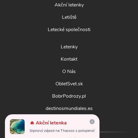
Akční letenky
Letiště
Letecké společnosti
Letenky
Kontakt
O Nás
ObletSvet.sk
BobrPodrozy.pl
destinosmundiales.es
guidadestinazioni.it
🔥 Akční letenka
Srpnový zájezd na Thassos s polopenzí