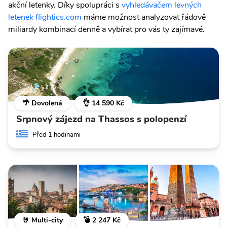
akční letenky. Díky spolupráci s
vyhledávačem levných
letenek flightics.com
máme možnost analyzovat řádově
miliardy kombinací denně a vybírat pro vás ty zajímavé.
🌴 Dovolená
👌 14 590 Kč
Srpnový zájezd na Thassos s polopenzí
Před 1 hodinami
🤘 Multi-city
💣 2 247 Kč