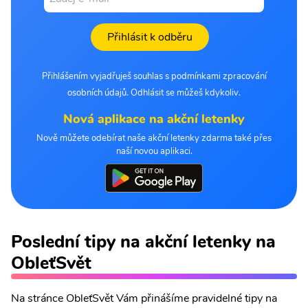
Přihlásit k odběru
Přihlášením vyjadřuješ souhlas s podmínkami zpracování
osobních údajů. Odhlásit se můžeš kdykoliv.
Nová aplikace na akční letenky
Nově můžete odebírat naše akční letenky zdarma také přes
naší novou aplikaci.
Poslední tipy na akční letenky na
ObleťSvět
Na stránce ObleťSvět Vám přinášíme pravidelné tipy na