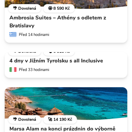
🌴 Dovolená
🤩 8 590 Kč
Ambrosia Suites – Athény s odletem z
Bratislavy
Před 14 hodinami
🌴 Dovolená
💣 6 318 Kč
4 dny v Jižním Tyrolsku s all Inclusive
Před 33 hodinami
🌴 Dovolená
🚀 14 190 Kč
Marsa Alam na konci prázdnin do výborně