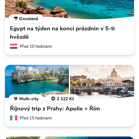
🌴 Dovolená
Egypt na týden na konci prázdnin v 5-ti
hvězdě
Před 10 hodinami
🤘 Multi-city
😍 2 122 Kč
Říjnový trip z Prahy: Apulie + Řím
Před 15 hodinami