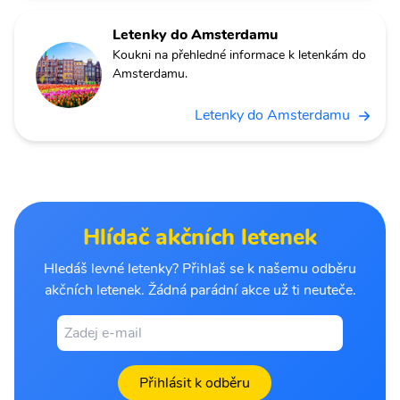
Letenky do Amsterdamu
Koukni na přehledné informace k letenkám do
Amsterdamu.
Letenky do Amsterdamu
Hlídač akčních letenek
Hledáš levné letenky? Přihlaš se k našemu odběru
akčních letenek. Žádná parádní akce už ti neuteče.
Přihlásit k odběru