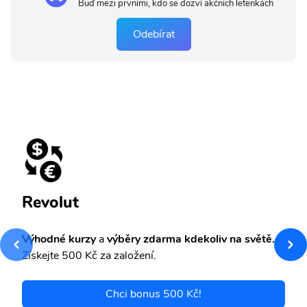
Buď mezi prvními, kdo se dozví akčních letenkách
Odebírat
Revolut
Výhodné kurzy
a
výběry zdarma kdekoliv na světě.
Získejte 500 Kč za založení.
Chci bonus 500 Kč!