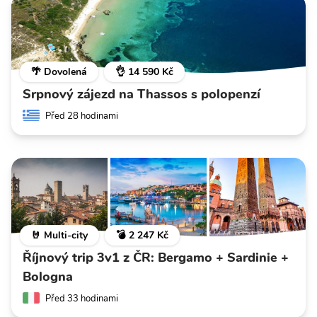
🌴 Dovolená
👌 14 590 Kč
Srpnový zájezd na Thassos s polopenzí
Před 28 hodinami
🤘 Multi-city
💣 2 247 Kč
Říjnový trip 3v1 z ČR: Bergamo + Sardinie +
Bologna
Před 33 hodinami