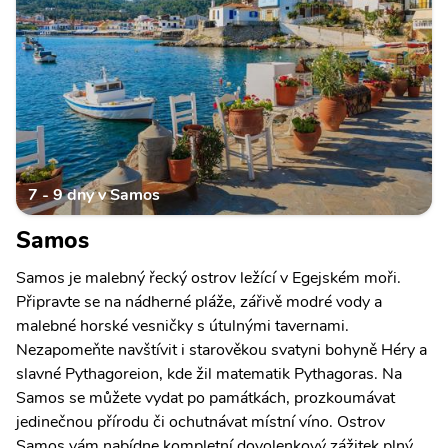
7 - 9 dny v Samos
Samos
Samos je malebný řecký ostrov ležící v Egejském moři.
Připravte se na nádherné pláže, zářivě modré vody a
malebné horské vesničky s útulnými tavernami.
Nezapomeňte navštívit i starověkou svatyni bohyně Héry a
slavné Pythagoreion, kde žil matematik Pythagoras. Na
Samos se můžete vydat po památkách, prozkoumávat
jedinečnou přírodu či ochutnávat místní víno. Ostrov
Samos vám nabídne kompletní dovolenkový zážitek plný