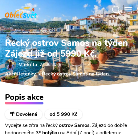
Řecký ostrov Samos na týden
Zájezd již od 5990 Kč.
Markéta
24.06 2026
Akční letenky
Řecký ostrov Samos na týden
Popis akce
🌴 Dovolená
od 5 990 Kč
Vydejte se zítra na řecký
ostrov Samos
. Zájezd do dobře
hodnoceného
3* hotýlku
na 8dní (7 nocí) a odletem
z