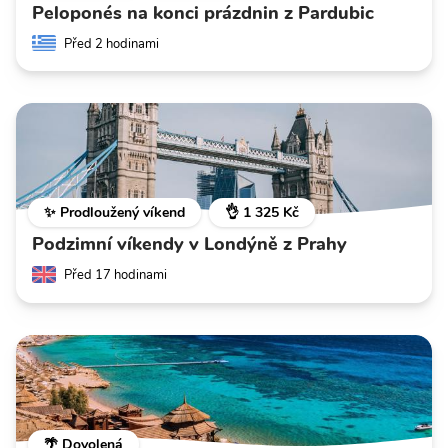
Peloponés na konci prázdnin z Pardubic
Před 2 hodinami
✨ Prodloužený víkend
👌 1 325 Kč
Podzimní víkendy v Londýně z Prahy
Před 17 hodinami
🌴 Dovolená