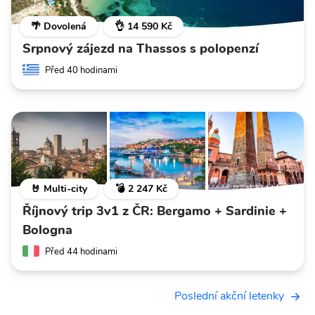
🌴 Dovolená
👌 14 590 Kč
Srpnový zájezd na Thassos s polopenzí
Před 40 hodinami
🤘 Multi-city
💣 2 247 Kč
Říjnový trip 3v1 z ČR: Bergamo + Sardinie +
Bologna
Před 44 hodinami
Poslední akční letenky