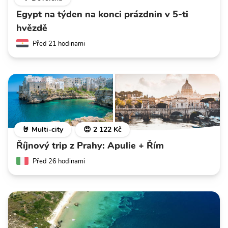
Egypt na týden na konci prázdnin v 5-ti
hvězdě
Před 21 hodinami
🤘 Multi-city
😍 2 122 Kč
Říjnový trip z Prahy: Apulie + Řím
Před 26 hodinami