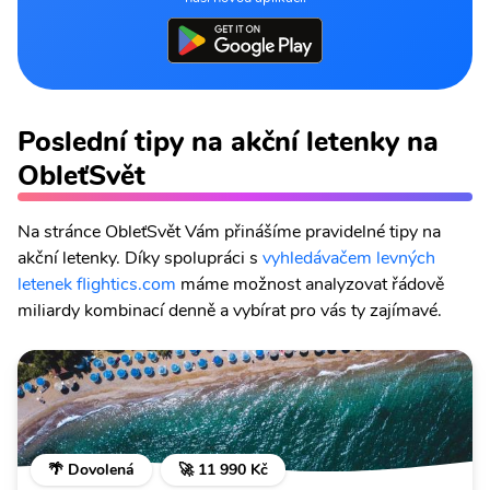
Poslední tipy na akční letenky na
ObleťSvět
Na stránce ObleťSvět Vám přinášíme pravidelné tipy na
akční letenky. Díky spolupráci s
vyhledávačem levných
letenek flightics.com
máme možnost analyzovat řádově
miliardy kombinací denně a vybírat pro vás ty zajímavé.
🌴 Dovolená
🚀 11 990 Kč