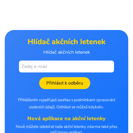
Hlídač akčních letenek
Hlídač akčních letenek
Přihlásit k odběru
Přihlášením vyjadřuješ souhlas s podmínkami zpracování
osobních údajů. Odhlásit se můžeš kdykoliv.
Nová aplikace na akční letenky
Nově můžete odebírat naše akční letenky zdarma také přes
naší novou aplikaci.