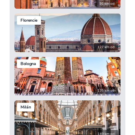
91 km od
Florencie
127 km od
Bologna
135 km od
Milán
149 km od