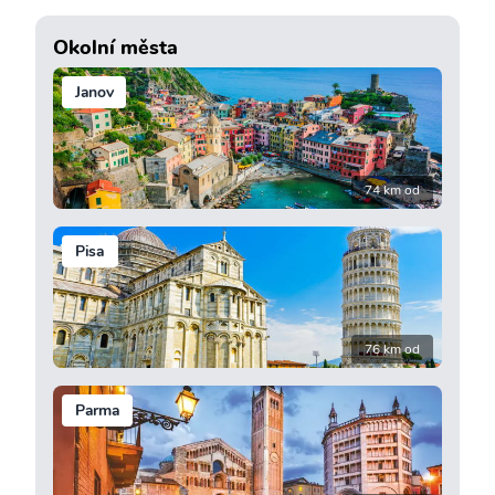
Okolní města
Janov
74 km od
Pisa
76 km od
Parma