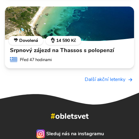
🌴 Dovolená
👌 14 590 Kč
Srpnový zájezd na Thassos s polopenzí
Před 47 hodinami
Další akční letenky
#
obletsvet
Sleduj nás na instagramu