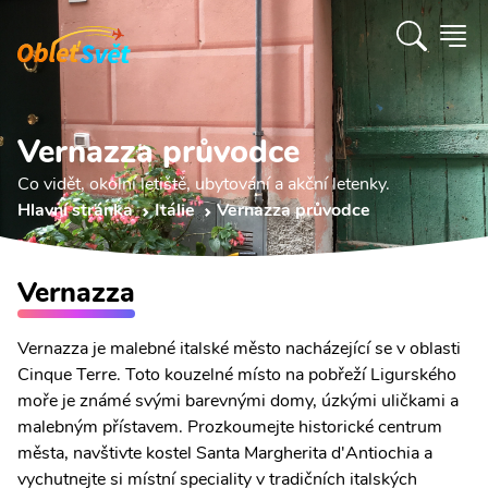
Vernazza průvodce
Co vidět, okolní letiště, ubytování a akční letenky.
Hlavní stránka
Itálie
Vernazza průvodce
Vernazza
Vernazza je malebné italské město nacházející se v oblasti
Cinque Terre. Toto kouzelné místo na pobřeží Ligurského
moře je známé svými barevnými domy, úzkými uličkami a
malebným přístavem. Prozkoumejte historické centrum
města, navštivte kostel Santa Margherita d'Antiochia a
vychutnejte si místní speciality v tradičních italských