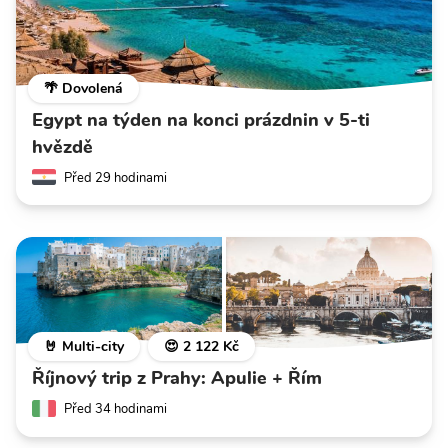
🌴 Dovolená
Egypt na týden na konci prázdnin v 5-ti
hvězdě
Před 29 hodinami
🤘 Multi-city
😍 2 122 Kč
Říjnový trip z Prahy: Apulie + Řím
Před 34 hodinami