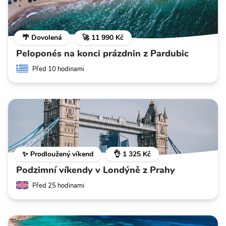
🌴 Dovolená
🚀 11 990 Kč
Peloponés na konci prázdnin z Pardubic
Před 10 hodinami
✨ Prodloužený víkend
👌 1 325 Kč
Podzimní víkendy v Londýně z Prahy
Před 25 hodinami