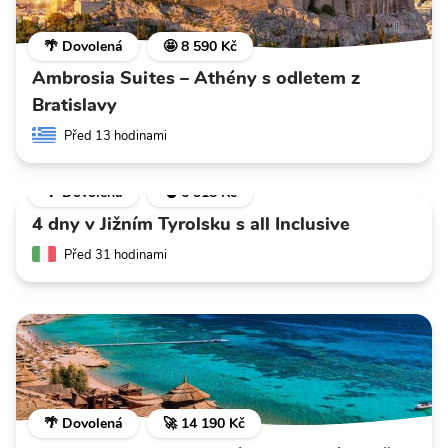
🌴 Dovolená
🤩 8 590 Kč
Ambrosia Suites – Athény s odletem z
Bratislavy
Před 13 hodinami
🌴 Dovolená
💣 6 318 Kč
4 dny v Jižním Tyrolsku s all Inclusive
Před 31 hodinami
🌴 Dovolená
🚀 14 190 Kč