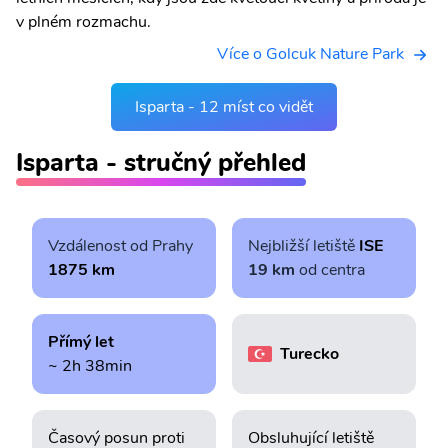
v plném rozmachu.
Více o Golcuk Nature Park
Isparta - 12 míst co vidět
Isparta - stručný přehled
Vzdálenost od Prahy
Nejbližší letiště
ISE
1875 km
19 km
od centra
Přímý let
Turecko
~ 2h 38min
Časový posun proti
Obsluhující letiště