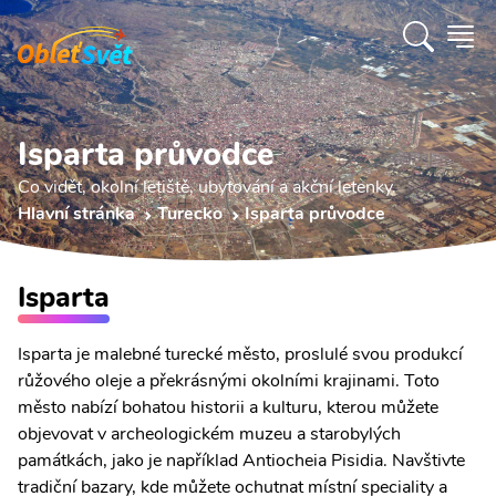
Isparta průvodce
Co vidět, okolní letiště, ubytování a akční letenky.
Hlavní stránka
Turecko
Isparta průvodce
Isparta
Isparta je malebné turecké město, proslulé svou produkcí
růžového oleje a překrásnými okolními krajinami. Toto
město nabízí bohatou historii a kulturu, kterou můžete
objevovat v archeologickém muzeu a starobylých
památkách, jako je například Antiocheia Pisidia. Navštivte
tradiční bazary, kde můžete ochutnat místní speciality a