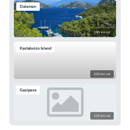
Dalaman
195 km od
Kastelorizo Island
200 km od
Gazipasa
225 km od