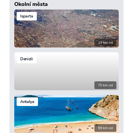
Okolní města
Isparta
19 km od
Denizli
75 km od
Antalya
99 km od