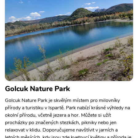
Golcuk Nature Park
Golcuk Nature Park je skvělým místem pro milovníky
přírody a turistiku v Ispartě. Park nabízí krásné výhledy na
okolní přírodu, včetně jezera a hor. Můžete si užít
procházky po značených stezkách, pikniky nebo jen
relaxovat v klidu. Doporučujeme navštívit v jarních a
letních měsících, kdy jsou zde kvetoucí květiny a příroda je