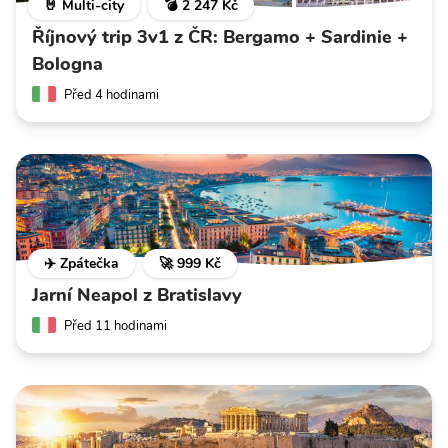
🤘 Multi-city
💣 2 247 Kč
Říjnový trip 3v1 z ČR: Bergamo + Sardinie +
Bologna
Před 4 hodinami
✈️ Zpátečka
🚀 999 Kč
Jarní Neapol z Bratislavy
Před 11 hodinami