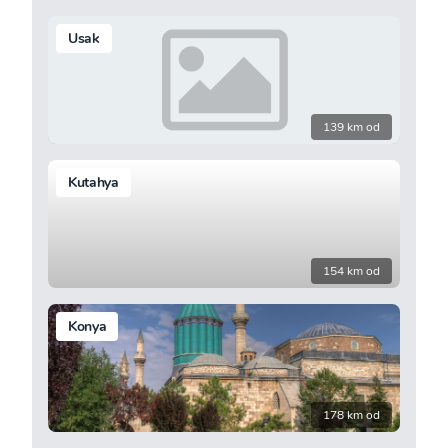
Usak
139 km od
Kutahya
154 km od
Konya
178 km od