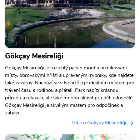
Gökçay Mesireliği
Gökçay Mesireliği je rozlehlý park s mnoha piknikovými
místy, obrovskými hřišti a upravenými rybníky, kde najdete
také kavárny. Nachází se v Ispartě a je ideálním místem pro
trávení času s rodinou a přáteli. Park nabízí krásnou
přírodu a relaxaci, ale také mnoho aktivit pro děti i dospělé.
Gökçay Mesireliği je skvělým místem pro odpočinek a
zábavu.
Více o Gökçay Mesireliği