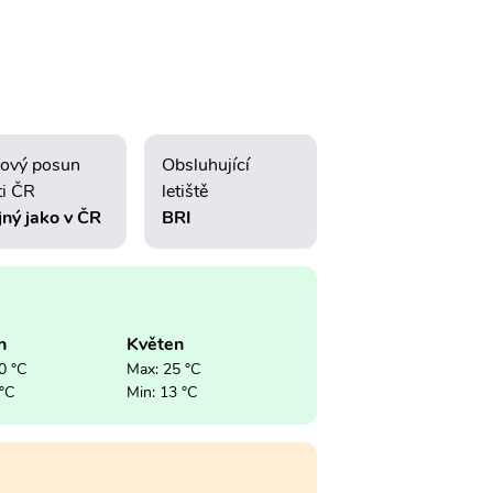
ový posun
Obsluhující
ti ČR
letiště
jný jako v ČR
BRI
n
Květen
0 °C
Max: 25 °C
 °C
Min: 13 °C