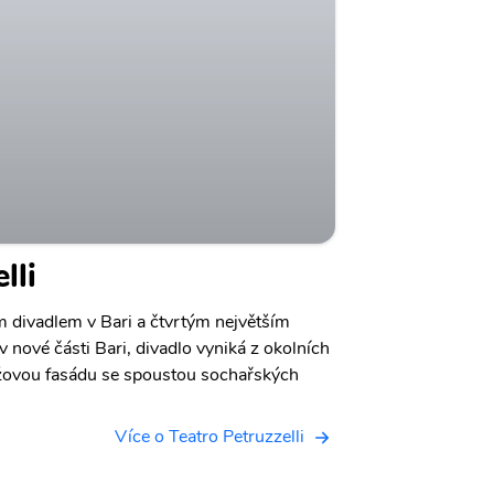
lli
ím divadlem v Bari a čtvrtým největším
 nové části Bari, divadlo vyniká z okolních
ovou fasádu se spoustou sochařských
Více o Teatro Petruzzelli