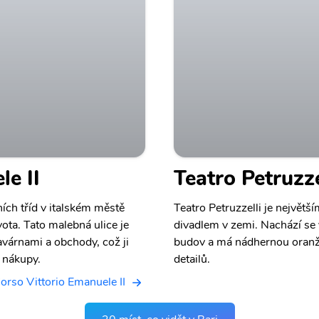
le II
Teatro Petruzze
ních tříd v italském městě
Teatro Petruzzelli je největš
ota. Tato malebná ulice je
divadlem v zemi. Nachází se v
avárnami a obchody, což ji
budov a má nádhernou oranž
 nákupy.
detailů.
orso Vittorio Emanuele II