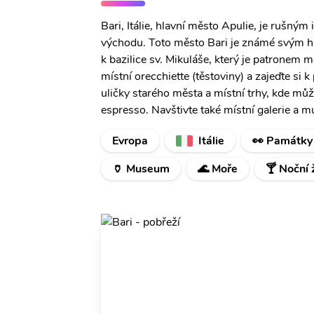
Bari, Itálie, hlavní město Apulie, je rušn
východu. Toto město Bari je známé svým hi
k bazilice sv. Mikuláše, který je patronem m
místní orecchiette (těstoviny) a zajeďte si k
uličky starého města a místní trhy, kde mů
espresso. Navštivte také místní galerie a m
Evropa
Itálie
👀 Památky
🏺 Museum
🌊 Moře
🍸 Noční 