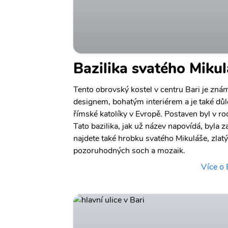
Bazilika svatého Miku
Tento obrovský kostel v centru Bari je zn
designem, bohatým interiérem a je také d
římské katolíky v Evropě. Postaven byl v 
Tato bazilika, jak už název napovídá, byla z
najdete také hrobku svatého Mikuláše, zlat
pozoruhodných soch a mozaik.
Více o 