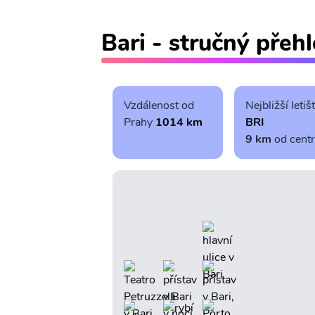
Bari - stručný přeh
Vzdálenost od
Nejbližší letiš
Prahy
1014 km
BRI
9 km
od cent