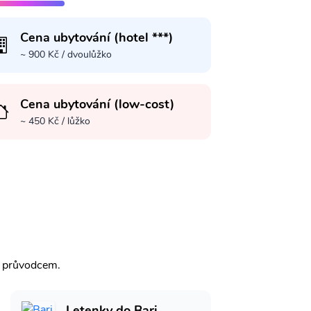
Cena ubytování (hotel ***)
~ 900 Kč / dvoulůžko
Cena ubytování (low-cost)
~ 450 Kč / lůžko
m průvodcem.
Letenky do Bari