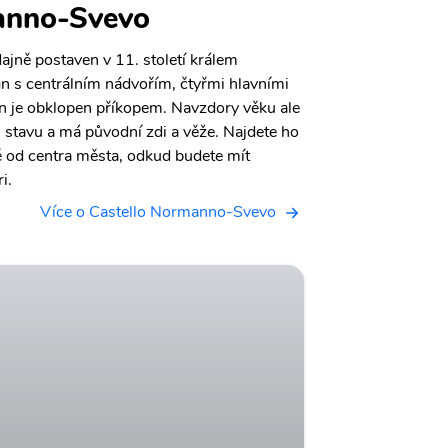
anno-Svevo
jně postaven v 11. století králem
gn s centrálním nádvořím, čtyřmi hlavními
ran je obklopen příkopem. Navzdory věku ale
m stavu a má původní zdi a věže. Najdete ho
 od centra města, odkud budete mít
i.
Více o Castello Normanno-Svevo