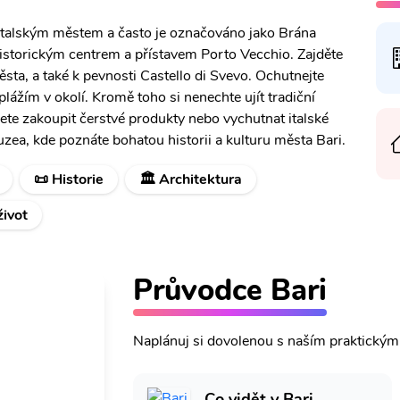
ým italským městem a často je označováno jako Brána
storickým centrem a přístavem Porto Vecchio. Zajděte
ěsta, a také k pevnosti Castello di Svevo. Ochutnejte
 plážím v okolí. Kromě toho si nenechte ujít tradiční
žete zakoupit čerstvé produkty nebo vychutnat italské
uzea, kde poznáte bohatou historii a kulturu města Bari.
📜 Historie
🏛️ Architektura
život
Průvodce Bari
Naplánuj si dovolenou s naším praktický
Co vidět v Bari