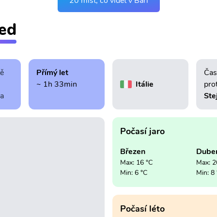
20 míst, co vidět v Bari
led
tě
Přímý let
Čas
~ 1h 33min
Itálie
pro
ra
Ste
Počasí jaro
Březen
Dube
Max: 16 °C
Max: 2
Min: 6 °C
Min: 8
Počasí léto