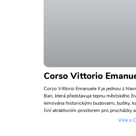
Corso Vittorio Emanue
Corso Vittorio Emanuele II je jednou z hlav
Bari, která představuje tepnu městského živ
lemována historickými budovami, butiky, k
činí atraktivním prostorem pro procházky a
Více o C