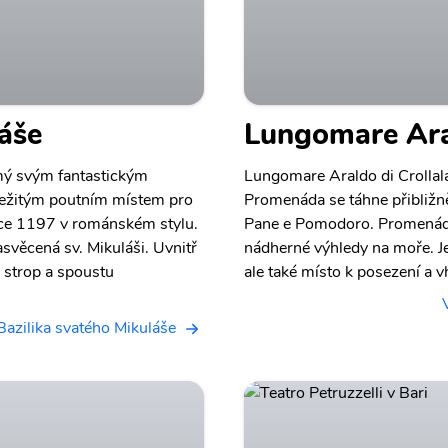
láše
Lungomare Aral
ámý svým fantastickým
Lungomare Araldo di Crollala
ůležitým poutním místem pro
Promenáda se táhne přibližně
roce 1197 v románském stylu.
Pane e Pomodoro. Promenáda
asvěcená sv. Mikuláši. Uvnitř
nádherné výhledy na moře. Je 
ý strop a spoustu
ale také místo k posezení a 
Bazilika svatého Mikuláše