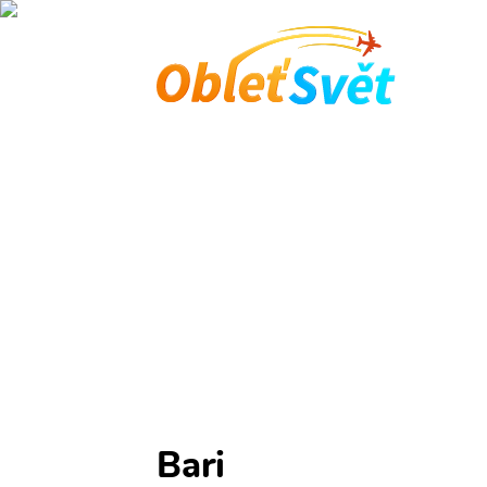
Domů
Průvodce Bari
Co vidět v Bari. Okolní letiště, ubytování a 
Hlavní stránka
Itálie
Průvodce Bari
Bari