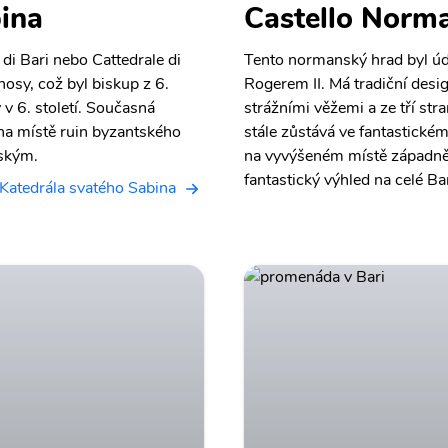
ina
Castello Norm
 di Bari nebo Cattedrale di
Tento normanský hrad byl úda
osy, což byl biskup z 6.
Rogerem II. Má tradiční desi
 v 6. století. Současná
strážními věžemi a ze tří st
 na místě ruin byzantského
stále zůstává ve fantastické
ským.
na vyvýšeném místě západně
fantastický výhled na celé Bar
 Katedrála svatého Sabina