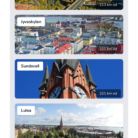
213 km od
Jyvaskylan
221 km od
Sundsvall
221 km od
Lulea
273 km od