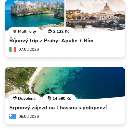
🤘 Multi-city
😍 2 122 Kč
Říjnový trip z Prahy: Apulie + Řím
07.08.2026
🌴 Dovolená
👌 14 590 Kč
Srpnový zájezd na Thassos s polopenzí
06.08.2026