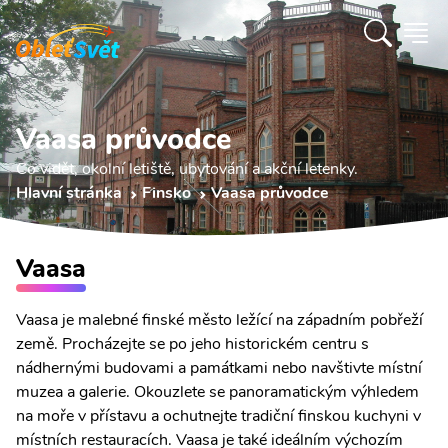
Vaasa průvodce
Co vidět, okolní letiště, ubytování a akční letenky.
Hlavní stránka
Finsko
Vaasa průvodce
Vaasa
Vaasa je malebné finské město ležící na západním pobřeží
země. Procházejte se po jeho historickém centru s
nádhernými budovami a památkami nebo navštivte místní
muzea a galerie. Okouzlete se panoramatickým výhledem
na moře v přístavu a ochutnejte tradiční finskou kuchyni v
místních restauracích. Vaasa je také ideálním výchozím