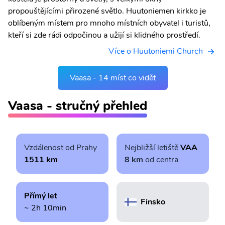
propouštějícími přirozené světlo. Huutoniemen kirkko je
oblíbeným místem pro mnoho místních obyvatel i turistů,
kteří si zde rádi odpočinou a užijí si klidného prostředí.
Více o Huutoniemi Church
Vaasa - 14 míst co vidět
Vaasa - stručný přehled
Vzdálenost od Prahy
Nejbližší letiště
VAA
1511 km
8 km
od centra
Přímý let
Finsko
~ 2h 10min