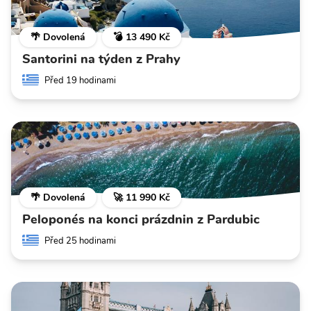
🌴 Dovolená
💣 13 490 Kč
Santorini na týden z Prahy
Před 19 hodinami
🌴 Dovolená
🚀 11 990 Kč
Peloponés na konci prázdnin z Pardubic
Před 25 hodinami