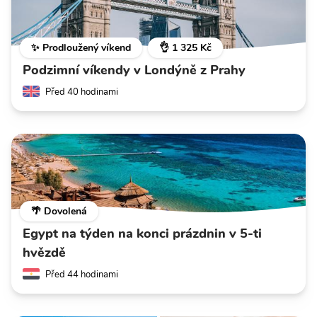
✨ Prodloužený víkend
👌 1 325 Kč
Podzimní víkendy v Londýně z Prahy
Před 40 hodinami
🌴 Dovolená
Egypt na týden na konci prázdnin v 5-ti
hvězdě
Před 44 hodinami