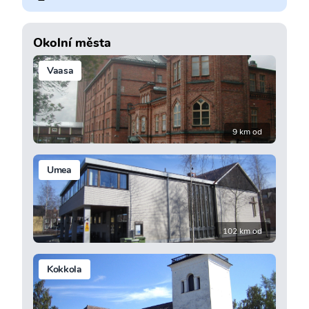
Okolní města
Vaasa
9 km od
Umea
102 km od
Kokkola