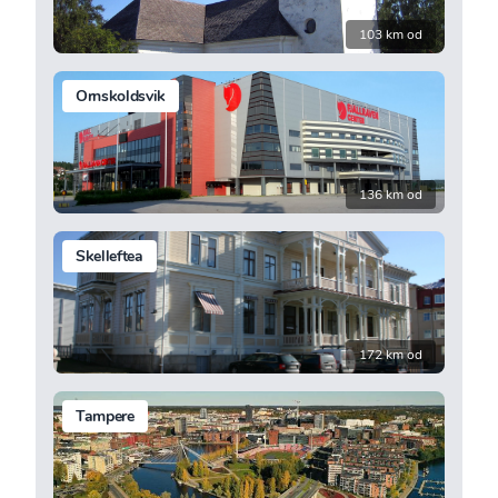
103 km od
Ornskoldsvik
136 km od
Skelleftea
172 km od
Tampere