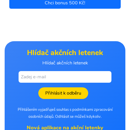
Chci bonus 500 Kč!
Hlídač akčních letenek
Hlídač akčních letenek
Přihlásit k odběru
Přihlášením vyjadřuješ souhlas s podmínkami zpracování
osobních údajů. Odhlásit se můžeš kdykoliv.
Nová aplikace na akční letenky