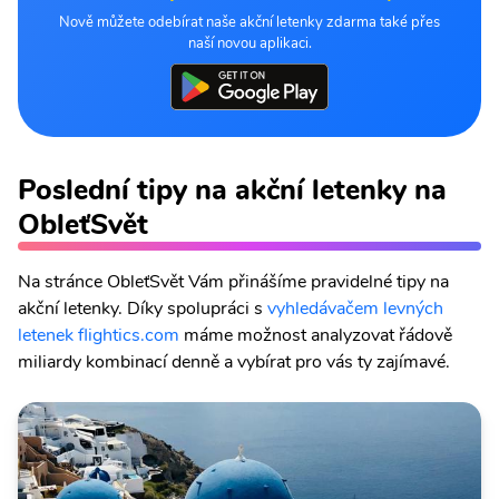
Nově můžete odebírat naše akční letenky zdarma také přes
naší novou aplikaci.
Poslední tipy na akční letenky na
ObleťSvět
Na stránce ObleťSvět Vám přinášíme pravidelné tipy na
akční letenky. Díky spolupráci s
vyhledávačem levných
letenek flightics.com
máme možnost analyzovat řádově
miliardy kombinací denně a vybírat pro vás ty zajímavé.