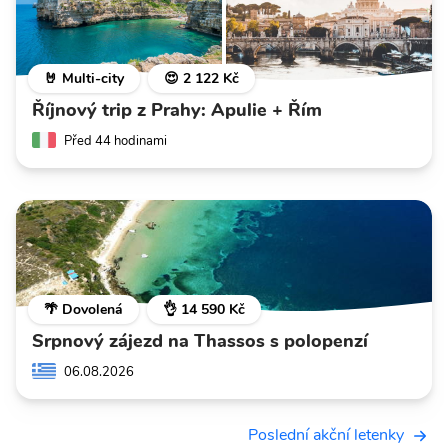
🤘 Multi-city
😍 2 122 Kč
Říjnový trip z Prahy: Apulie + Řím
Před 44 hodinami
🌴 Dovolená
👌 14 590 Kč
Srpnový zájezd na Thassos s polopenzí
06.08.2026
Poslední akční letenky