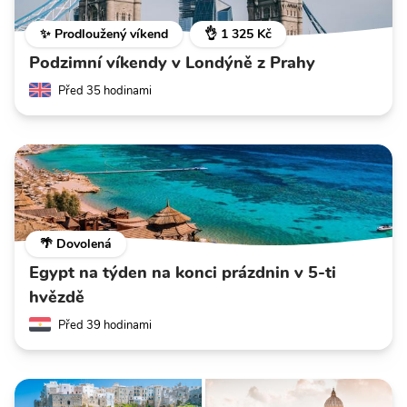
✨ Prodloužený víkend
👌 1 325 Kč
Podzimní víkendy v Londýně z Prahy
Před 35 hodinami
🌴 Dovolená
Egypt na týden na konci prázdnin v 5-ti
hvězdě
Před 39 hodinami