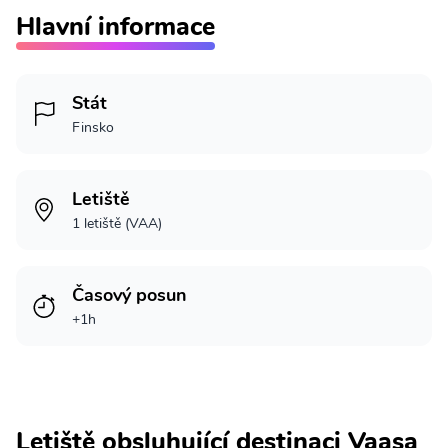
Hlavní informace
Stát
Finsko
Letiště
1 letiště (VAA)
Časový posun
+1h
Letiště obsluhující destinaci Vaasa