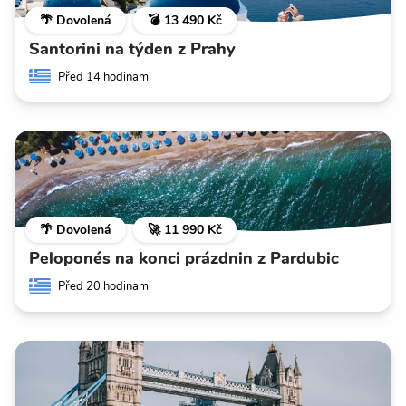
🌴 Dovolená
💣 13 490 Kč
Santorini na týden z Prahy
Před 14 hodinami
🌴 Dovolená
🚀 11 990 Kč
Peloponés na konci prázdnin z Pardubic
Před 20 hodinami