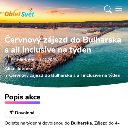
Červnový zájezd do Bulharska
s all inclusive na týden
Markéta
11.02 2026
Akční letenky
Červnový zájezd do Bulharska s all inclusive na týden
Popis akce
🌴 Dovolená
Odleťte na týdenní dovolenou do
Bulharska.
Zájezd do
4-