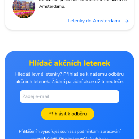
Amsterdamu.
Letenky do Amsterdamu
Hlídač akčních letenek
Hledáš levné letenky? Přihlaš se k našemu odběru
akčních letenek. Žádná parádní akce už ti neuteče.
Přihlásit k odběru
Přihlášením vyjadřuješ souhlas s podmínkami zpracování
osobních údajů. Odhlásit se můžeš kdykoliv.