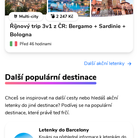
🤘 Multi-city
💣 2 247 Kč
Říjnový trip 3v1 z ČR: Bergamo + Sardinie +
Bologna
Před 46 hodinami
Další akční letenky
Další populární destinace
Chceš se inspirovat na další cesty nebo hledáš akční
letenky do jiné destinace? Podívej se na populární
destinace, které právě teď frčí.
Letenky do Barcelony
Koukni na přehledné informace k letenkám do