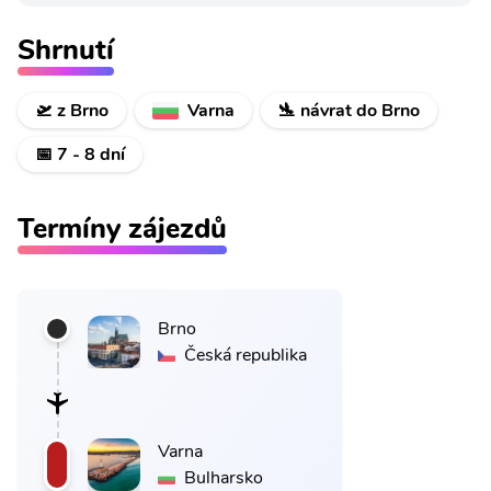
Shrnutí
🛫 z Brno
Varna
🛬 návrat do Brno
📅 7 - 8 dní
Termíny zájezdů
Brno
Česká republika
Varna
Bulharsko