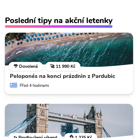
Poslední tipy na akční letenky
🌴 Dovolená
🚀 11 990 Kč
Peloponés na konci prázdnin z Pardubic
Před 4 hodinami
✨ Prodloužený víkend
👌 1 325 Kč