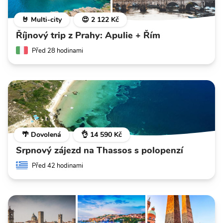
🤘 Multi-city
😍 2 122 Kč
Říjnový trip z Prahy: Apulie + Řím
Před 28 hodinami
🌴 Dovolená
👌 14 590 Kč
Srpnový zájezd na Thassos s polopenzí
Před 42 hodinami