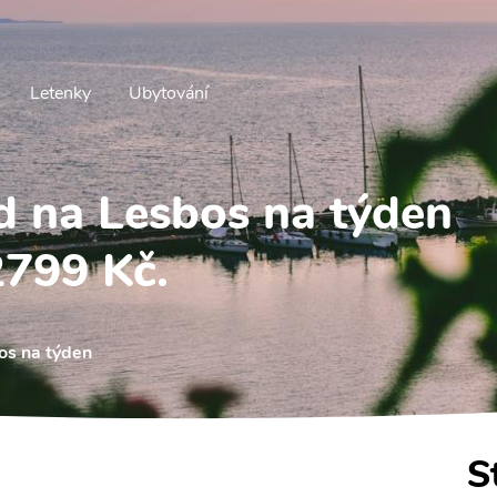
Letenky
Ubytování
d na Lesbos na týden
2799 Kč.
os na týden
S