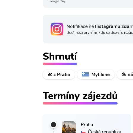
Notifikace na
Instagramu zdar
Buď mezi prvními, kdo se dozví o našic
Shrnutí
🛫 z Praha
Mytilene
🛬 n
Termíny zájezdů
Praha
Česká republika