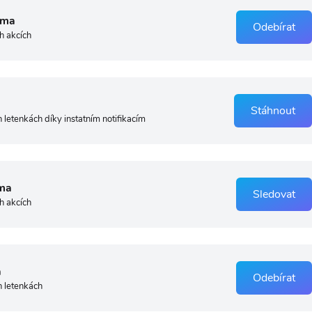
rma
Odebírat
h akcích
Stáhnout
 letenkách díky instatním notifikacím
ma
Sledovat
h akcích
a
Odebírat
h letenkách