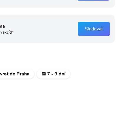
ma
Sledovat
h akcích
ávrat do Praha
📅 7 - 9 dní