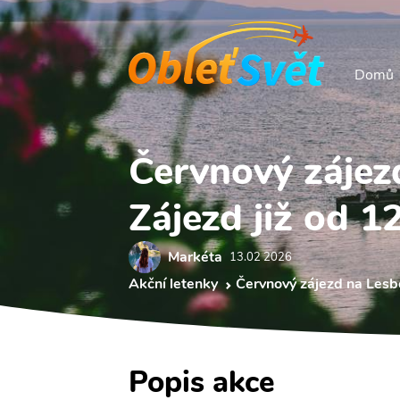
Domů
Červnový zájez
Zájezd již od 1
Markéta
13.02 2026
Akční letenky
Červnový zájezd na Lesb
Popis akce