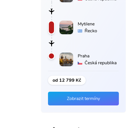
Mytilene
Řecko
Praha
Česká republika
od 12 799 Kč
Zobrazit termíny