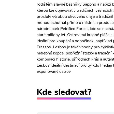
rodištěm slavné básnířky Sappho a nabízí bo
kterou lze objevovat v tradičních vesnicích
proslulý výrobou olivového oleje a tradičníh
mohou ochutnat přímo u místních producent
národní park Petrified Forest, kde se nach
staré miliony let. Ostrov má krásné pláže 
ideální pro koupání a odpočinek, například 
Eressos. Lesbos je také vhodný pro cyklisti
malebné kopce, pobřežní stezky a tradiční
kombinaci historie, přírodních krás a auten
Lesbos ideální destinací pro ty, kdo hledají 
exponovaný ostrov.
Kde sledovat?