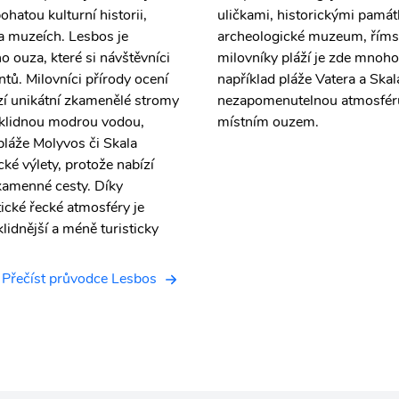
hatou kulturní historii,
uličkami, historickými památ
 a muzeích. Lesbos je
archeologické muzeum, římsk
o ouza, které si návštěvníci
milovníky pláží je zde mnoh
ů. Milovníci přírody ocení
například pláže Vatera a Skal
ází unikátní zkamenělé stromy
nezapomenutelnou atmosféru 
s klidnou modrou vodou,
místním ouzem.
pláže Molyvos či Skala
cké výlety, protože nabízí
 kamenné cesty. Díky
tické řecké atmosféry je
klidnější a méně turisticky
Přečíst průvodce Lesbos