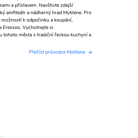
kami a přístavem. Navštivte zdejší
ý amfiteátr a nádherný hrad Mytilene. Pro
o možností k odpočinku a koupání,
a Eressos. Vychutnejte si
tohoto města s tradiční řeckou kuchyní a
Přečíst průvodce Mytilene