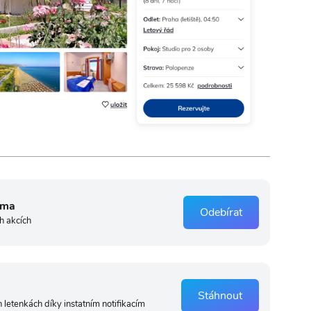
rma
Odebírat
h akcích
Stáhnout
 letenkách díky instatním notifikacím