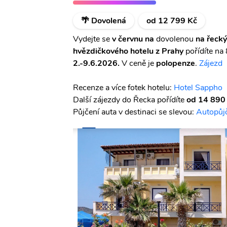
🌴 Dovolená
od 12 799 Kč
Vydejte se
v červnu na
dovolenou
na řecký
hvězdičkového hotelu z Prahy
pořídíte na 
2.-9.6.2026.
V ceně je
polopenze
.
Zájezd
Recenze a více fotek hotelu:
Hotel Sappho
Další zájezdy do Řecka pořídíte
od 14 890
Půjčení auta v destinaci se slevou:
Autopůj