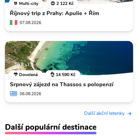
🤘 Multi-city
😍 2 122 Kč
Říjnový trip z Prahy: Apulie + Řím
07.08.2026
🌴 Dovolená
👌 14 590 Kč
Srpnový zájezd na Thassos s polopenzí
06.08.2026
Další akční letenky
Další populární destinace