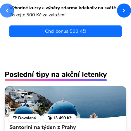
Výhodné kurzy
a
výběry zdarma kdekoliv na světě.
Získejte 500 Kč za založení.
Chci bonus 500 Kč!
Poslední tipy na akční letenky
🌴 Dovolená
💣 13 490 Kč
Santorini na týden z Prahy