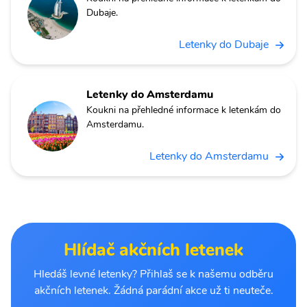
Dubaje.
Letenky do Dubaje
Letenky do Amsterdamu
Koukni na přehledné informace k letenkám do
Amsterdamu.
Letenky do Amsterdamu
Hlídač akčních letenek
Hledáš levné letenky? Přihlaš se k našemu odběru
akčních letenek. Žádná parádní akce už ti neuteče.