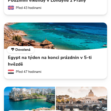
Podzimní víkendy v Londýně z Prahy
Před 43 hodinami
🌴 Dovolená
Egypt na týden na konci prázdnin v 5-ti
hvězdě
Před 47 hodinami