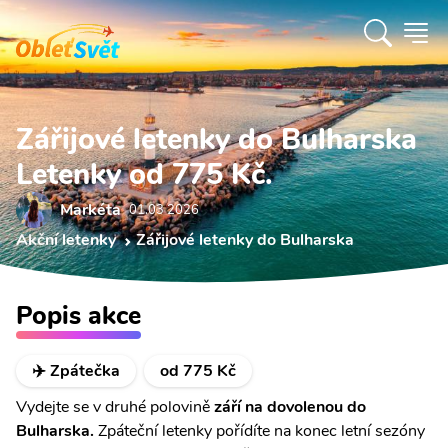
Zářijové letenky do Bulharska
Letenky od 775 Kč.
Markéta
01.03 2026
Akční letenky
Zářijové letenky do Bulharska
Popis akce
✈️ Zpátečka
od 775 Kč
Vydejte se v druhé polovině
září na dovolenou do
Bulharska.
Zpáteční letenky pořídíte na konec letní sezóny