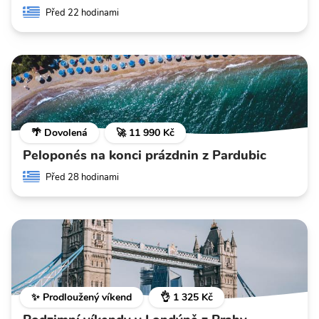
Před 22 hodinami
🌴 Dovolená
🚀 11 990 Kč
Peloponés na konci prázdnin z Pardubic
Před 28 hodinami
✨ Prodloužený víkend
👌 1 325 Kč