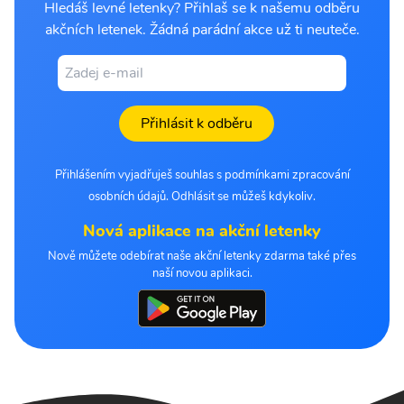
Hledáš levné letenky? Přihlaš se k našemu odběru
akčních letenek. Žádná parádní akce už ti neuteče.
Přihlásit k odběru
Přihlášením vyjadřuješ souhlas s podmínkami zpracování
osobních údajů. Odhlásit se můžeš kdykoliv.
Nová aplikace na akční letenky
Nově můžete odebírat naše akční letenky zdarma také přes
naší novou aplikaci.