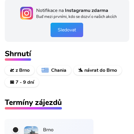
Notifikace na
Instagramu zdarma
Buď mezi prvními, kdo se dozví o našich akcích
Sledovat
Shrnutí
🛫 z Brno
Chania
🛬 návrat do Brno
📅 7 - 9 dní
Termíny zájezdů
Brno