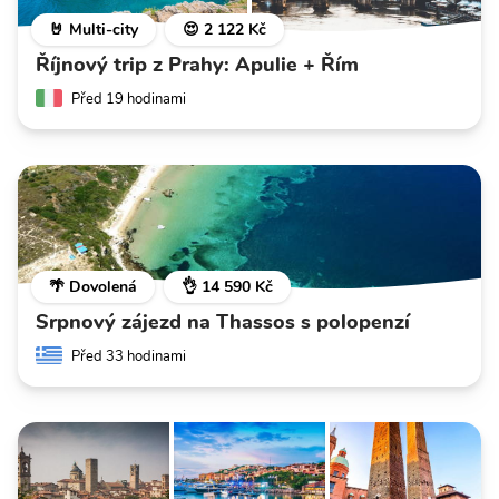
🤘 Multi-city
😍 2 122 Kč
Říjnový trip z Prahy: Apulie + Řím
Před 19 hodinami
🌴 Dovolená
👌 14 590 Kč
Srpnový zájezd na Thassos s polopenzí
Před 33 hodinami