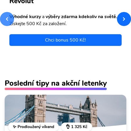
Revolut
Výhodné kurzy
a
výběry zdarma kdekoliv na světě.
Získejte 500 Kč za založení.
Chci bonus 500 Kč!
Poslední tipy na akční letenky
✨ Prodloužený víkend
👌 1 325 Kč