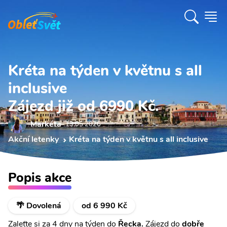
Kréta na týden v květnu s all
inclusive
Zájezd již od 6990 Kč.
Markéta
13.05 2026
Akční letenky
Kréta na týden v květnu s all inclusive
Popis akce
🌴 Dovolená
od 6 990 Kč
Zaleťte si za 4 dny na týden do
Řecka.
Zájezd do
dobře