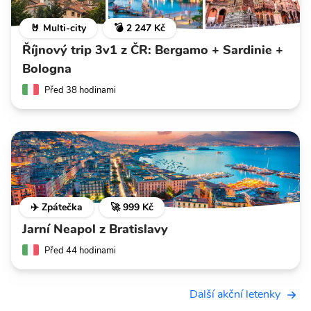
🤘 Multi-city
💣 2 247 Kč
Říjnový trip 3v1 z ČR: Bergamo + Sardinie +
Bologna
Před 38 hodinami
✈️ Zpátečka
🚀 999 Kč
Jarní Neapol z Bratislavy
Před 44 hodinami
Další akční letenky