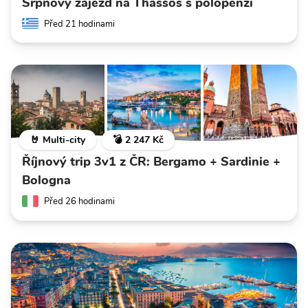
Srpnový zájezd na Thassos s polopenzí
Před 21 hodinami
🤘 Multi-city
💣 2 247 Kč
Říjnový trip 3v1 z ČR: Bergamo + Sardinie +
Bologna
Před 26 hodinami