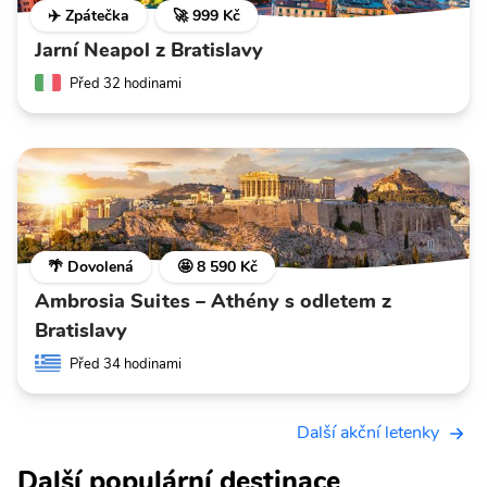
✈️ Zpátečka
🚀 999 Kč
Jarní Neapol z Bratislavy
Před 32 hodinami
🌴 Dovolená
🤩 8 590 Kč
Ambrosia Suites – Athény s odletem z
Bratislavy
Před 34 hodinami
Další akční letenky
Další populární destinace