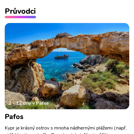
Průvodci
2 - 12 dny v Pafos
Pafos
Kypr je krásný ostrov s mnoha nádhernými plážemi (např.