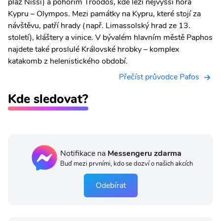
pláž Nissi) a pohořím Troodos, kde leží nejvyšší hora
Kypru – Olympos. Mezi památky na Kypru, které stojí za
návštěvu, patří hrady (např. Limassolský hrad ze 13.
století), kláštery a vinice. V bývalém hlavním městě Paphos
najdete také proslulé Královské hrobky – komplex
katakomb z helenistického období.
Přečíst průvodce Pafos
Kde sledovat?
Notifikace na
Messengeru zdarma
Buď mezi prvními, kdo se dozví o našich akcích
Odebírat