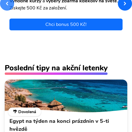
Výhodné kurzy
a
výběry zdarma kdekoliv na světě.
Získejte 500 Kč za založení.
Chci bonus 500 Kč!
Poslední tipy na akční letenky
🌴 Dovolená
Egypt na týden na konci prázdnin v 5-ti
hvězdě