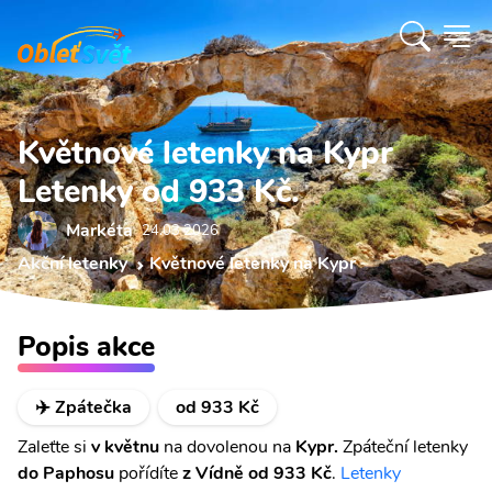
Květnové letenky na Kypr
Letenky od 933 Kč.
Markéta
24.03 2026
Akční letenky
Květnové letenky na Kypr
Popis akce
✈️ Zpátečka
od 933 Kč
Zaleťte si
v květnu
na dovolenou na
Kypr.
Zpáteční letenky
do Paphosu
pořídíte
z Vídně od 933 Kč
.
Letenky