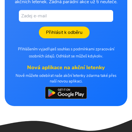
akčních letenek. Žádná parádní akce už ti neuteče.
Přihlásit k odběru
Přihlášením vyjadřuješ souhlas s podmínkami zpracování
osobních údajů. Odhlásit se můžeš kdykoliv.
Nová aplikace na akční letenky
Nově můžete odebírat naše akční letenky zdarma také přes
naší novou aplikaci.