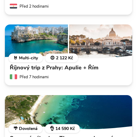
Před 2 hodinami
🤘 Multi-city
😍 2 122 Kč
Říjnový trip z Prahy: Apulie + Řím
Před 7 hodinami
🌴 Dovolená
👌 14 590 Kč