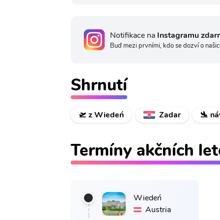
Notifikace na
Instagramu zdar
Buď mezi prvními, kdo se dozví o našic
Shrnutí
🛫 z Wiedeń
Zadar
🛬 n
Termíny akčních le
Wiedeń
Austria