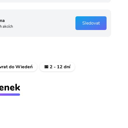
ma
Sledovat
h akcích
ávrat do Wiedeń
📅 2 - 12 dní
tenek