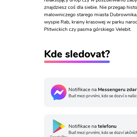
relaksujący urlop czy w poszukiwaniu zab
znajdziesz coś dla siebie. Nie przegap histo
malowniczego starego miasta Dubrownika, 
wyspie Rab, krainy krasowej w parku naro
Plitwickich czy pasma górskiego Velebit.
Kde sledovat?
Notifikace na
Messengeru zda
Buď mezi prvními, kdo se dozví o našic
Notifikace na
telefonu
Buď mezi prvními, kdo se dozví akčních