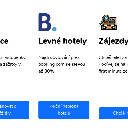
ce
Zájezd
Levné hotely
 si vstupenky
Chceš letět za
Najdi ubytování přes
a zážitky v
Podívej se na l
booking.com
se slevou
first minute zá
až 30%.
ánovat si
Akční nabídka
ážitky
hotelů
Chci k 