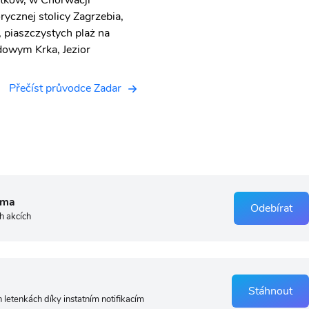
ytków, w Chorwacji
rycznej stolicy Zagrzebia,
piaszczystych plaż na
dowym Krka, Jezior
Přečíst průvodce Zadar
rma
Odebírat
h akcích
Stáhnout
 letenkách díky instatním notifikacím