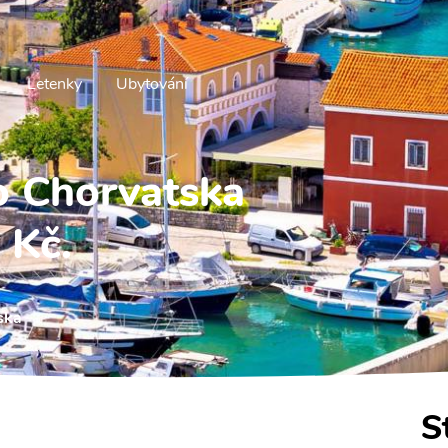
Letenky
Ubytování
do Chorvatska
 Kč.
ska
S