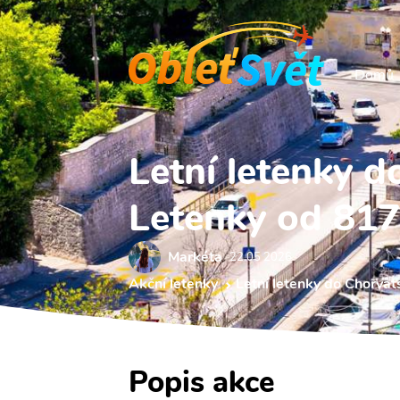
Domů
Letní letenky 
Letenky od 817
Markéta
22.05 2026
Akční letenky
Letní letenky do Chorvat
Popis akce