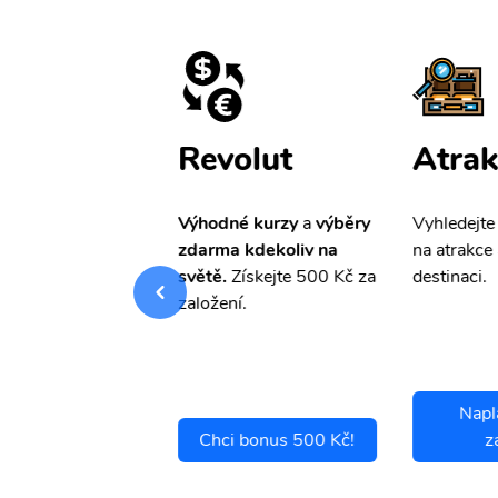
ištění
Revolut
Atrak
pro Vás
slevu ve
Výhodné kurzy
a
výběry
Vyhledejte
0%
na cestovní
zdarma kdekoliv na
na atrakce 
ní a případné
světě.
Získejte 500 Kč za
destinaci.
.
založení.
Napl
ci se pojistit
Chci bonus 500 Kč!
z