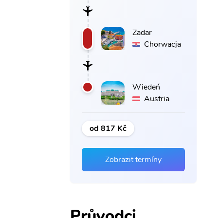
Zadar
Chorwacja
Wiedeń
Austria
od 817 Kč
Zobrazit termíny
Průvodci