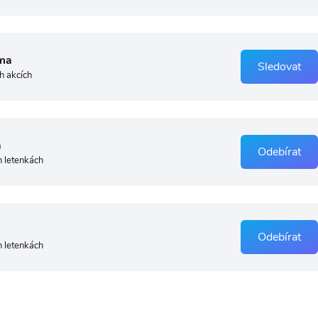
ma
Sledovat
h akcích
a
Odebírat
h letenkách
Odebírat
h letenkách