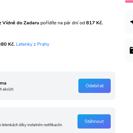
z Vídně do Zadaru
pořídíte
na pár dní od
817 Kč.
380 Kč.
Letenky z Prahy
rma
Odebírat
h akcích
Stáhnout
 letenkách díky instatním notifikacím