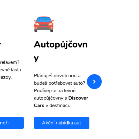
y
Autopůjčovn
Pojištění
y
 relaxem?
Máme pro Vás
sle
evné last i
výši 50%
na cest
Plánuješ dovolenou a
jezdy.
pojištění a případ
budeš potřebovat auto?
storno.
Podívej se na levné
autopůjčovny s
Discover
Cars
v destinaci.
moři
Akční nabídka aut
Chci se pojis