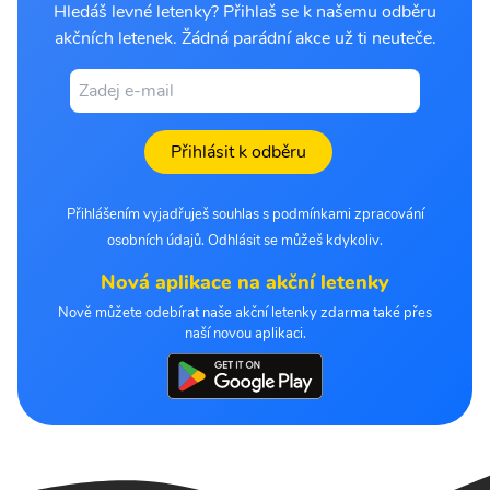
Hledáš levné letenky? Přihlaš se k našemu odběru
akčních letenek. Žádná parádní akce už ti neuteče.
Přihlásit k odběru
Přihlášením vyjadřuješ souhlas s podmínkami zpracování
osobních údajů. Odhlásit se můžeš kdykoliv.
Nová aplikace na akční letenky
Nově můžete odebírat naše akční letenky zdarma také přes
naší novou aplikaci.