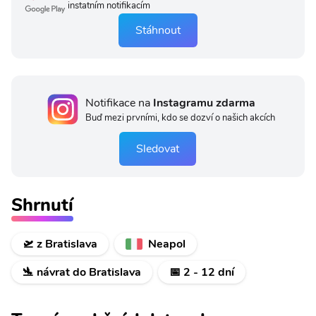
instatním notifikacím
Stáhnout
Notifikace na
Instagramu zdarma
Buď mezi prvními, kdo se dozví o našich akcích
Sledovat
Shrnutí
🛫 z Bratislava
Neapol
🛬 návrat do Bratislava
📅 2 - 12 dní