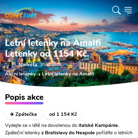
Letní letenky na Amalfi
Letenky od 1154 Kč.
Markéta
30.03 2026
Akční letenky
Letní letenky na Amalfi
Popis akce
✈️ Zpátečka
od 1 154 Kč
Vydejte se v létě na dovolenou do
italské Kampánie.
Zpáteční letenky
z Bratislavy do Neapole
pořídíte o letních