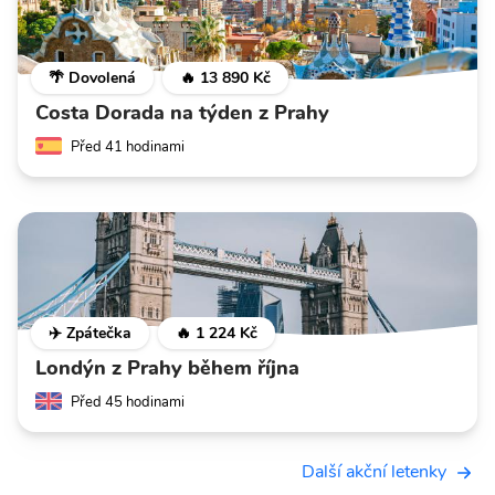
🌴 Dovolená
🔥 13 890 Kč
Costa Dorada na týden z Prahy
Před 41 hodinami
✈️ Zpátečka
🔥 1 224 Kč
Londýn z Prahy během října
Před 45 hodinami
Další akční letenky