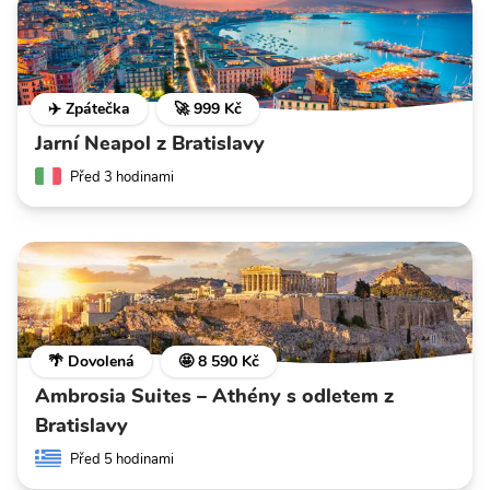
✈️ Zpátečka
🚀 999 Kč
Jarní Neapol z Bratislavy
Před 3 hodinami
🌴 Dovolená
🤩 8 590 Kč
Ambrosia Suites – Athény s odletem z
Bratislavy
Před 5 hodinami