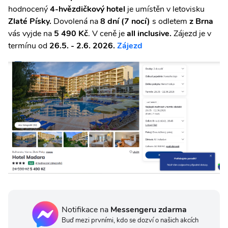
hodnocený
4-hvězdičkový hotel
je umístěn v letovisku
Zlaté Písky.
Dovolená na
8 dní (7 nocí)
s odletem
z Brna
vás vyjde na
5 490 Kč
. V ceně je
all inclusive.
Zájezd je v
termínu od
26.5. - 2.6.
2026.
Zájezd
Notifikace na
Messengeru zdarma
Buď mezi prvními, kdo se dozví o našich akcích