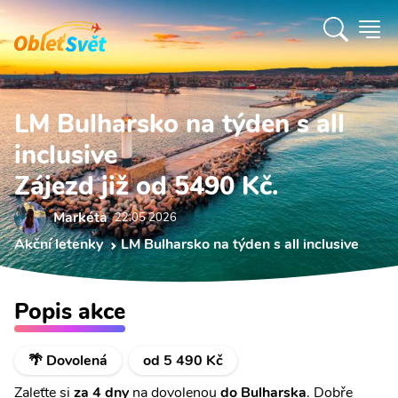
LM Bulharsko na týden s all
inclusive
Zájezd již od 5490 Kč.
Markéta
22.05 2026
Akční letenky
LM Bulharsko na týden s all inclusive
Popis akce
🌴 Dovolená
od 5 490 Kč
Zaleťte si
za 4 dny
na dovolenou
do Bulharska
. Dobře