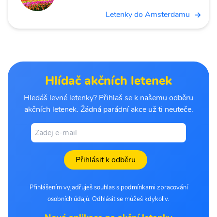
Letenky do Amsterdamu
Hlídač akčních letenek
Hledáš levné letenky? Přihlaš se k našemu odběru
akčních letenek. Žádná parádní akce už ti neuteče.
Přihlásit k odběru
Přihlášením vyjadřuješ souhlas s podmínkami zpracování
osobních údajů. Odhlásit se můžeš kdykoliv.