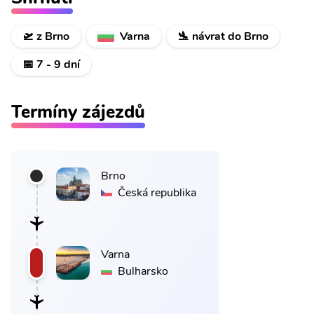
🛫 z Brno
Varna
🛬 návrat do Brno
📅 7 - 9 dní
Termíny zájezdů
Brno
Česká republika
Varna
Bulharsko