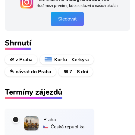
Buď mezi prvními, kdo se dozví o našich akcích
Sledovat
Shrnutí
🛫 z Praha
Korfu - Kerkyra
🛬 návrat do Praha
📅 7 - 8 dní
Termíny zájezdů
Praha
Česká republika