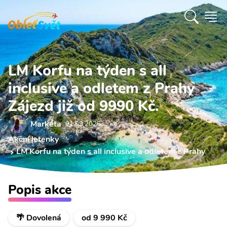
LM Korfu na týden s all
inclusive a odletem z Prahy
Zájezd již od 9990 Kč.
Markéta
01.09 2025
Akční letenky
LM Korfu na týden s all inclusive a odletem z Prahy
Popis akce
🌴 Dovolená
od 9 990 Kč