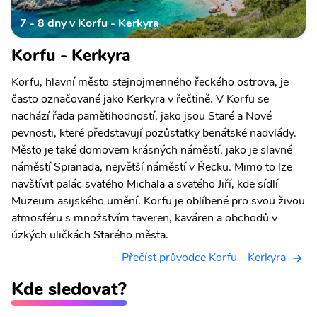
7 - 8 dny v Korfu - Kerkyra
Korfu - Kerkyra
Korfu, hlavní město stejnojmenného řeckého ostrova, je
často označované jako Kerkyra v řečtině. V Korfu se
nachází řada pamětihodností, jako jsou Staré a Nové
pevnosti, které představují pozůstatky benátské nadvlády.
Město je také domovem krásných náměstí, jako je slavné
náměstí Spianada, největší náměstí v Řecku. Mimo to lze
navštívit palác svatého Michala a svatého Jiří, kde sídlí
Muzeum asijského umění. Korfu je oblíbené pro svou živou
atmosféru s množstvím taveren, kaváren a obchodů v
úzkých uličkách Starého města.
Přečíst průvodce Korfu - Kerkyra
Kde sledovat?