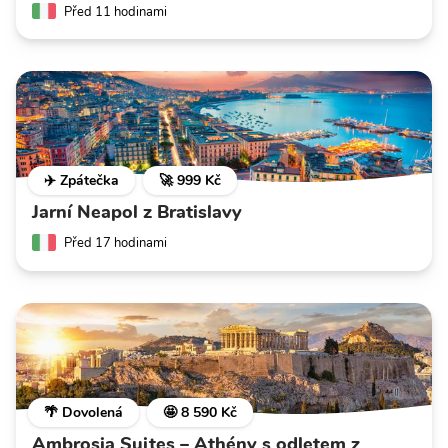
Před 11 hodinami
✈️ Zpátečka
🚀 999 Kč
Jarní Neapol z Bratislavy
Před 17 hodinami
🌴 Dovolená
🤩 8 590 Kč
Ambrosia Suites – Athény s odletem z