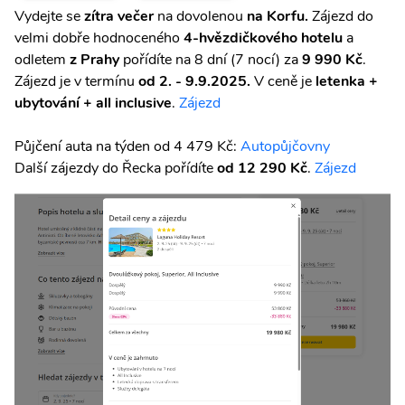
Vydejte se
zítra večer
na dovolenou
na Korfu.
Zájezd do
velmi dobře hodnoceného
4-hvězdičkového hotelu
a
odletem
z Prahy
pořídíte na 8 dní (7 nocí) za
9 990 Kč
.
Zájezd je v termínu
od 2. - 9.9.2025.
V ceně je
letenka +
ubytování + all inclusive
.
Zájezd
Půjčení auta na týden od 4 479 Kč:
Autopůjčovny
Další zájezdy do Řecka pořídíte
od 12 290 Kč
.
Zájezd