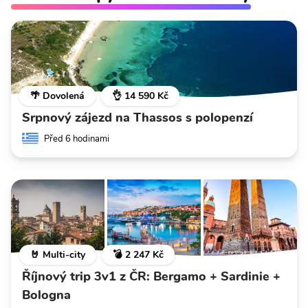
🌴 Dovolená
👌 14 590 Kč
Srpnový zájezd na Thassos s polopenzí
Před 6 hodinami
🤘 Multi-city
💣 2 247 Kč
Říjnový trip 3v1 z ČR: Bergamo + Sardinie +
Bologna