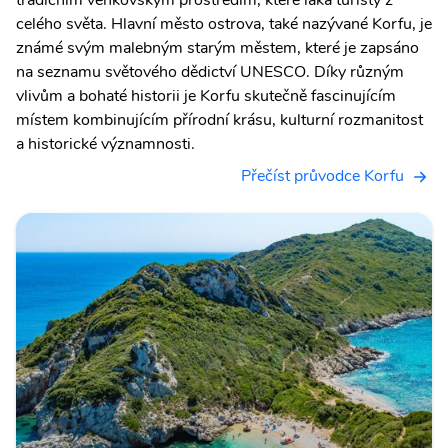
tradičním venkovským prostředím, které láká turisty z
celého světa. Hlavní město ostrova, také nazývané Korfu, je
známé svým malebným starým městem, které je zapsáno
na seznamu světového dědictví UNESCO. Díky různým
vlivům a bohaté historii je Korfu skutečně fascinujícím
místem kombinujícím přírodní krásu, kulturní rozmanitost
a historické významnosti.
Přečíst průvodce Korfu