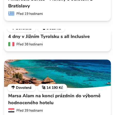
Bratislavy
Před 19 hodinami
🌴 Dovolená
💣 6 318 Kč
4 dny v Jižním Tyrolsku s all Inclusive
Před 38 hodinami
🌴 Dovolená
🚀 14 190 Kč
Marsa Alam na konci prázdnin do výborně
hodnoceného hotelu
Před 39 hodinami