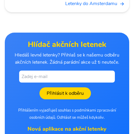
Letenky do Amsterdamu
Hlídač akčních letenek
Hledáš levné letenky? Přihlaš se k našemu odběru
akčních letenek. Žádná parádní akce už ti neuteče.
Přihlásit k odběru
Přihlášením vyjadřuješ souhlas s podmínkami zpracování
osobních údajů. Odhlásit se můžeš kdykoliv.
Nová aplikace na akční letenky