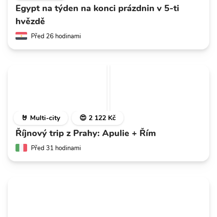
Egypt na týden na konci prázdnin v 5-ti
hvězdě
Před 26 hodinami
🤘 Multi-city
😍 2 122 Kč
Říjnový trip z Prahy: Apulie + Řím
Před 31 hodinami