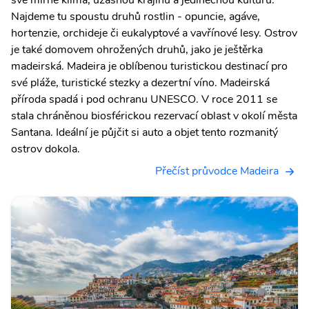
Najdeme tu spoustu druhů rostlin - opuncie, agáve,
hortenzie, orchideje či eukalyptové a vavřínové lesy. Ostrov
je také domovem ohrožených druhů, jako je ještěrka
madeirská. Madeira je oblíbenou turistickou destinací pro
své pláže, turistické stezky a dezertní víno. Madeirská
příroda spadá i pod ochranu UNESCO. V roce 2011 se
stala chráněnou biosférickou rezervací oblast v okolí města
Santana. Ideální je půjčit si auto a objet tento rozmanitý
ostrov dokola.
Přečíst průvodce Madeira