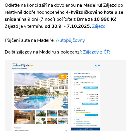
Odleťte na konci září na dovolenou
na Madeiru!
Zájezd do
relativně dobře hodnoceného
4-hvězdičkového hotelu se
snídaní
na 9 dní (7 nocí) pořídíte z Brna za
10 990 Kč
.
Zájezd je v termínu
od 30.9. - 7.10.2025.
Zájezd
Půjčení auta na Madeiře:
Autopůjčovny
Další zájezdy na Madeiru s polopenzí:
Zájezdy z ČR