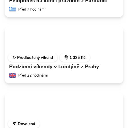
Peloponés na konci prázdnin z Pardubic
Před 7 hodinami
✨ Prodloužený víkend
👌 1 325 Kč
Podzimní víkendy v Londýně z Prahy
Před 22 hodinami
🌴 Dovolená