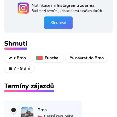
Notifikace na
Instagramu zdarma
Buď mezi prvními, kdo se dozví o našich akcích
Sledovat
Shrnutí
🛫 z Brno
Funchal
🛬 návrat do Brno
📅 7 - 9 dní
Termíny zájezdů
Brno
Česká republika