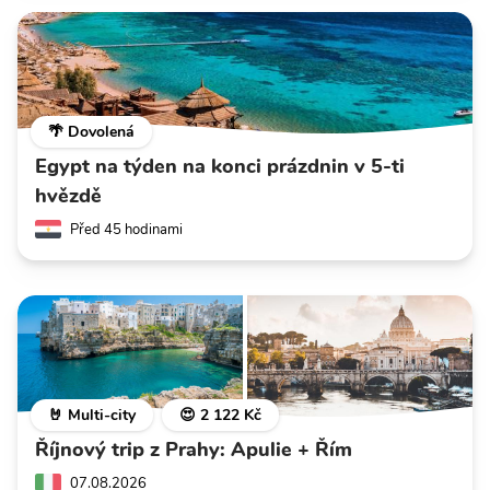
🌴 Dovolená
Egypt na týden na konci prázdnin v 5-ti
hvězdě
Před 45 hodinami
🤘 Multi-city
😍 2 122 Kč
Říjnový trip z Prahy: Apulie + Řím
07.08.2026