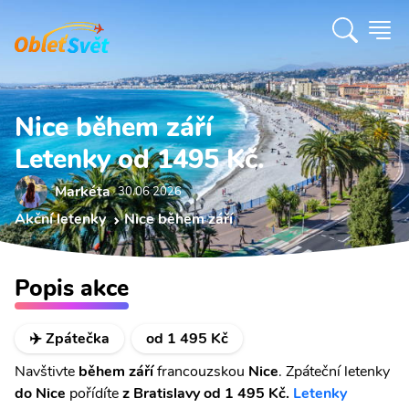
Nice během září
Letenky od 1495 Kč.
Markéta
30.06 2026
Akční letenky
Nice během září
Popis akce
✈️ Zpátečka
od 1 495 Kč
Navštivte
během září
francouzskou
Nice
. Zpáteční letenky
do Nice
pořídíte
z Bratislavy od 1 495 Kč.
Letenky