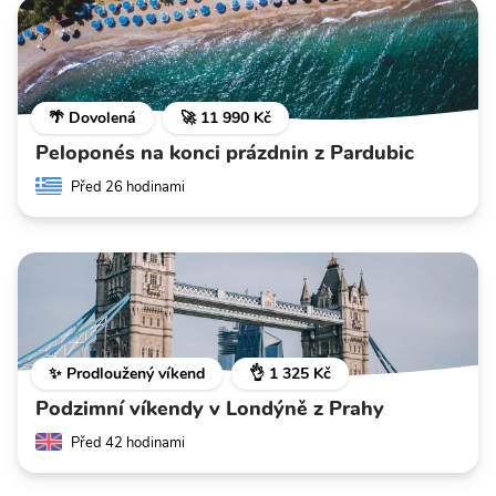
🌴 Dovolená
🚀 11 990 Kč
Peloponés na konci prázdnin z Pardubic
Před 26 hodinami
✨ Prodloužený víkend
👌 1 325 Kč
Podzimní víkendy v Londýně z Prahy
Před 42 hodinami