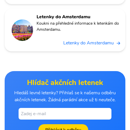
Letenky do Amsterdamu
Koukni na přehledné informace k letenkám do
Amsterdamu.
Letenky do Amsterdamu
Hlídač akčních letenek
Hledáš levné letenky? Přihlaš se k našemu odběru
akčních letenek. Žádná parádní akce už ti neuteče.