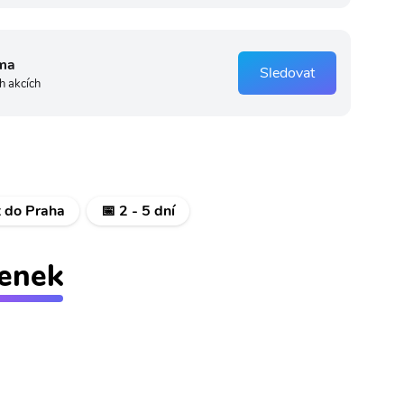
ma
Sledovat
h akcích
t do Praha
📅 2 - 5 dní
tenek