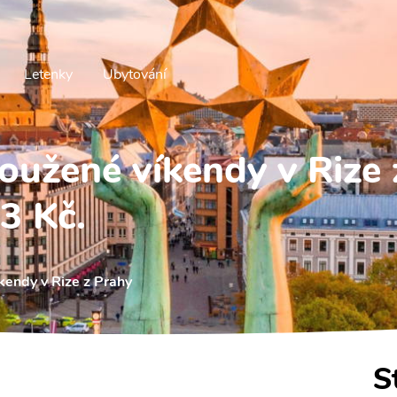
Letenky
Ubytování
oužené víkendy v Rize 
3 Kč.
kendy v Rize z Prahy
S