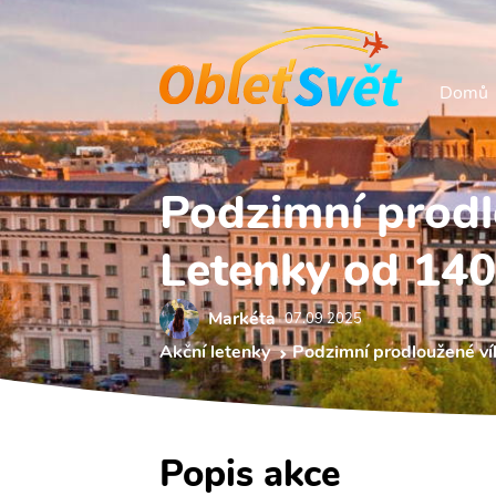
Domů
Podzimní prodl
Letenky od 140
Markéta
07.09 2025
Akční letenky
Podzimní prodloužené ví
Popis akce