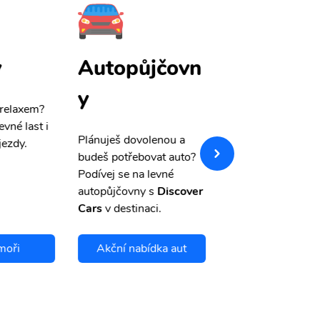
y
Autopůjčovn
Pojištění
y
 relaxem?
Máme pro Vás
sle
evné last i
výši 50%
na cest
Plánuješ dovolenou a
jezdy.
pojištění a případ
budeš potřebovat auto?
storno.
Podívej se na levné
autopůjčovny s
Discover
Cars
v destinaci.
moři
Akční nabídka aut
Chci se pojis