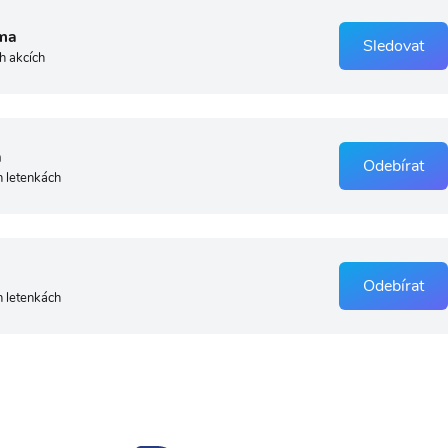
ma
Sledovat
h akcích
a
Odebírat
h letenkách
Odebírat
h letenkách