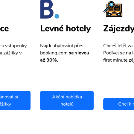
ce
Zájezd
Levné hotely
 si vstupenky
Chceš letět za
Najdi ubytování přes
a zážitky v
Podívej se na l
booking.com
se slevou
first minute zá
až 30%.
ánovat si
Akční nabídka
ážitky
hotelů
Chci k 