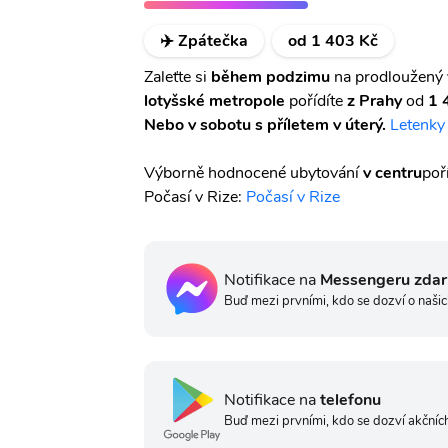
✈️ Zpátečka
od 1 403 Kč
Zaleťte si
během podzimu
na prodloužený 
lotyšské metropole
pořídíte
z Prahy
od
1 
Nebo v sobotu s příletem v úterý.
Letenky
Výborně hodnocené ubytování
v centru
poř
Počasí v Rize:
Počasí v Rize
Notifikace na
Messengeru zda
Buď mezi prvními, kdo se dozví o našic
Notifikace na
telefonu
Buď mezi prvními, kdo se dozví akčních