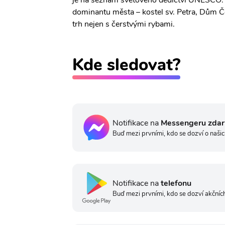
je na seznam světového dědictví UNESCO. N
dominantu města – kostel sv. Petra, Dům Č
trh nejen s čerstvými rybami.
Kde sledovat?
Notifikace na
Messengeru zda
Buď mezi prvními, kdo se dozví o našic
Notifikace na
telefonu
Buď mezi prvními, kdo se dozví akčních