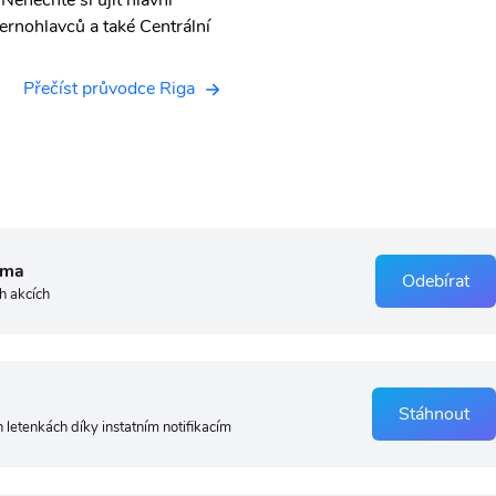
enechte si ujít hlavní
ernohlavců a také Centrální
Přečíst průvodce Riga
rma
Odebírat
h akcích
Stáhnout
 letenkách díky instatním notifikacím