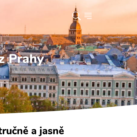
z Prahy
tručně a jasně