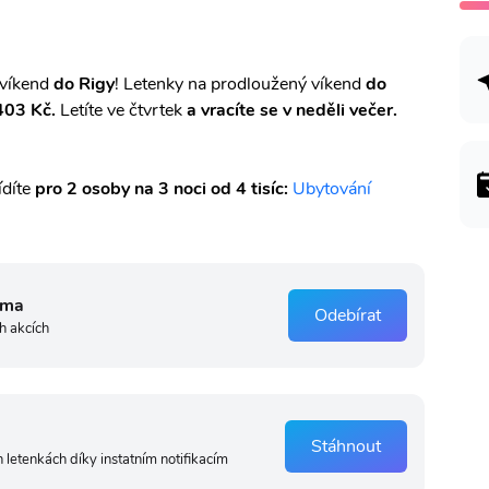
víkend
do Rigy
! Letenky na prodloužený víkend
do
403 Kč.
Letíte ve čtvrtek
a vracíte se v neděli večer.
ídíte
pro 2 osoby na 3 noci od 4 tisíc:
Ubytování
rma
Odebírat
h akcích
Stáhnout
 letenkách díky instatním notifikacím