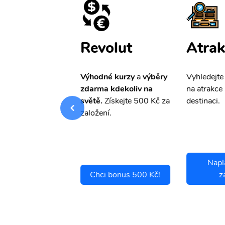
ištění
Revolut
Atrak
pro Vás
slevu ve
Výhodné kurzy
a
výběry
Vyhledejte
0%
na cestovní
zdarma kdekoliv na
na atrakce 
ní a případné
světě.
Získejte 500 Kč za
destinaci.
.
založení.
Napl
ci se pojistit
Chci bonus 500 Kč!
z