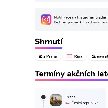
Notifikace na
Instagramu zdar
Buď mezi prvními, kdo se dozví o našic
Shrnutí
🛫 z Praha
Riga
🛬 návra
Termíny akčních le
Praha
Česká republika