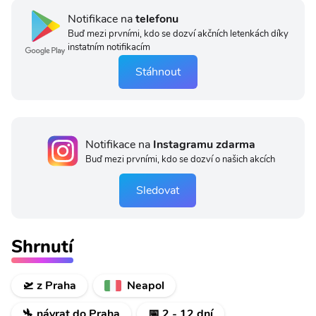
Notifikace na
telefonu
Buď mezi prvními, kdo se dozví akčních letenkách díky
instatním notifikacím
Stáhnout
Notifikace na
Instagramu zdarma
Buď mezi prvními, kdo se dozví o našich akcích
Sledovat
Shrnutí
🛫 z Praha
Neapol
🛬 návrat do Praha
📅 2 - 12 dní