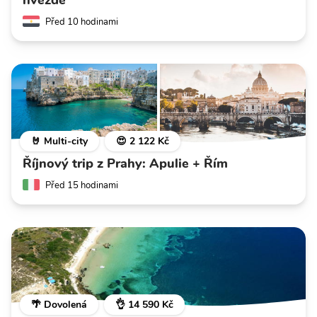
hvězdě
Před 10 hodinami
🤘 Multi-city
😍 2 122 Kč
Říjnový trip z Prahy: Apulie + Řím
Před 15 hodinami
🌴 Dovolená
👌 14 590 Kč