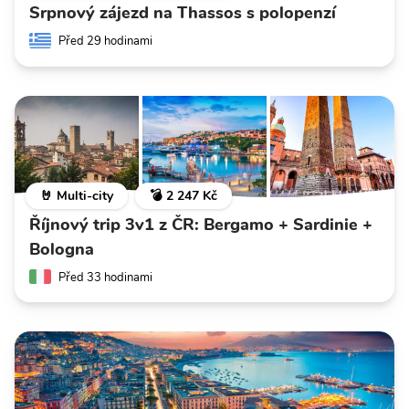
Srpnový zájezd na Thassos s polopenzí
Před 29 hodinami
🤘 Multi-city
💣 2 247 Kč
Říjnový trip 3v1 z ČR: Bergamo + Sardinie +
Bologna
Před 33 hodinami