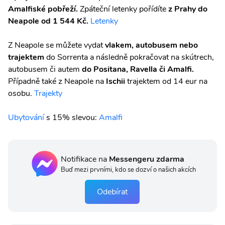
Amalfiské pobřeží.
Zpáteční letenky pořídíte
z Prahy do
Neapole od 1 544 Kč.
Letenky
Z Neapole se můžete vydat
vlakem, autobusem nebo
trajektem
do Sorrenta a následně pokračovat na skútrech,
autobusem či autem
do Positana, Ravella či Amalfi.
Případně také z Neapole na
Ischii
trajektem od 14 eur na
osobu.
Trajekty
Ubytování
s 15% slevou:
Amalfi
Notifikace na
Messengeru zdarma
Buď mezi prvními, kdo se dozví o našich akcích
Odebírat