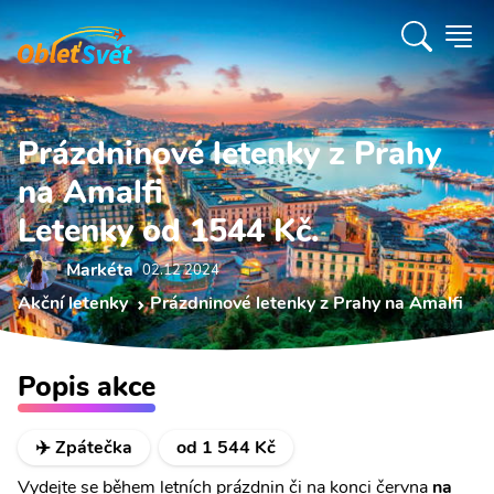
Prázdninové letenky z Prahy
na Amalfi
Letenky od 1544 Kč.
Markéta
02.12 2024
Akční letenky
Prázdninové letenky z Prahy na Amalfi
Popis akce
✈️ Zpátečka
od 1 544 Kč
Vydejte se během letních prázdnin či na konci června
na