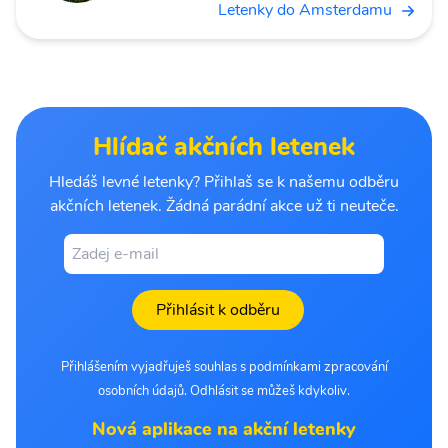
Letenky do Amsterdamu
Hlídač akčních letenek
Hledáš levné letenky? Přihlaš se k našemu odběru
akčních letenek. Žádná parádní akce už ti neuteče.
Přihlásit k odběru
Přihlášením vyjadřuješ souhlas s podmínkami zpracování
osobních údajů. Odhlásit se můžeš kdykoliv.
Nová aplikace na akční letenky