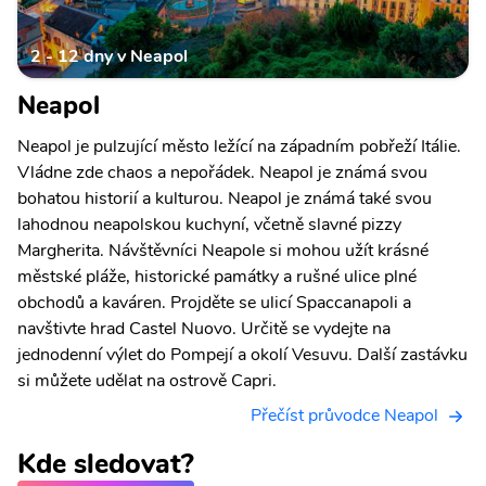
2 - 12 dny v Neapol
Neapol
Neapol je pulzující město ležící na západním pobřeží Itálie.
Vládne zde chaos a nepořádek. Neapol je známá svou
bohatou historií a kulturou. Neapol je známá také svou
lahodnou neapolskou kuchyní, včetně slavné pizzy
Margherita. Návštěvníci Neapole si mohou užít krásné
městské pláže, historické památky a rušné ulice plné
obchodů a kaváren. Projděte se ulicí Spaccanapoli a
navštivte hrad Castel Nuovo. Určitě se vydejte na
jednodenní výlet do Pompejí a okolí Vesuvu. Další zastávku
si můžete udělat na ostrově Capri.
Přečíst průvodce Neapol
Kde sledovat?