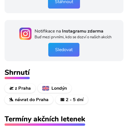
Stáhnout
Notifikace na
Instagramu zdarma
Buď mezi prvními, kdo se dozví o našich akcích
Sledovat
Shrnutí
🛫 z Praha
Londýn
🛬 návrat do Praha
📅 2 - 5 dní
Termíny akčních letenek