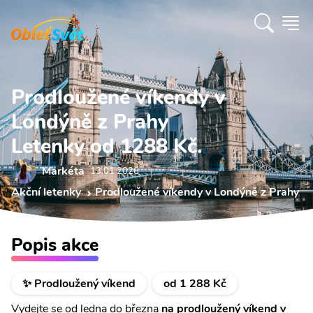
Prodloužené víkendy v
Londýně z Prahy
Letenky od 1288 Kč.
Markéta
13.01 2026
Akční letenky
Prodloužené víkendy v Londýně z Prahy
Popis akce
✨ Prodloužený víkend
od 1 288 Kč
Vydejte se od ledna do března
na prodloužený víkend v