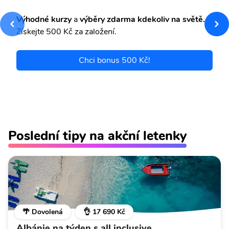
Výhodné kurzy
a
výběry zdarma kdekoliv na světě.
Získejte 500 Kč za založení.
Chci bonus 500 Kč!
Poslední tipy na akční letenky
🌴 Dovolená
👌 17 690 Kč
Albánie na týden s all inclusive