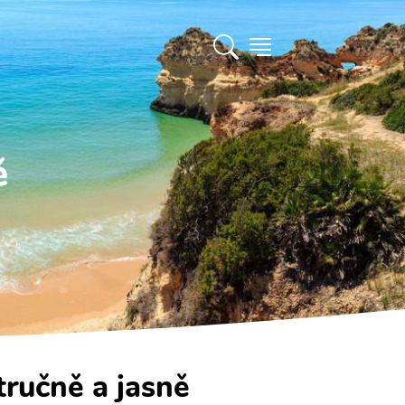
ě
tručně a jasně