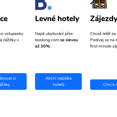
ce
Zájezd
Levné hotely
 si vstupenky
Chceš letět za
Najdi ubytování přes
a zážitky v
Podívej se na l
booking.com
se slevou
first minute zá
až 30%.
ánovat si
Akční nabídka
ážitky
hotelů
Chci k 