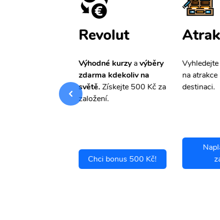
ištění
Revolut
Atrak
pro Vás
slevu ve
Výhodné kurzy
a
výběry
Vyhledejte
0%
na cestovní
zdarma kdekoliv na
na atrakce 
ní a případné
světě.
Získejte 500 Kč za
destinaci.
.
založení.
Napl
ci se pojistit
Chci bonus 500 Kč!
z