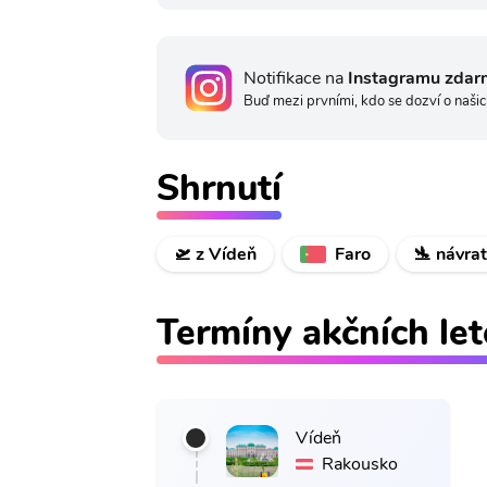
Notifikace na
Instagramu zdar
Buď mezi prvními, kdo se dozví o našic
Shrnutí
🛫 z Vídeň
Faro
🛬 návra
Termíny akčních le
Vídeň
Rakousko