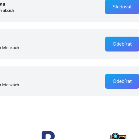
ma
Sledovat
h akcích
a
Odebírat
h letenkách
Odebírat
h letenkách