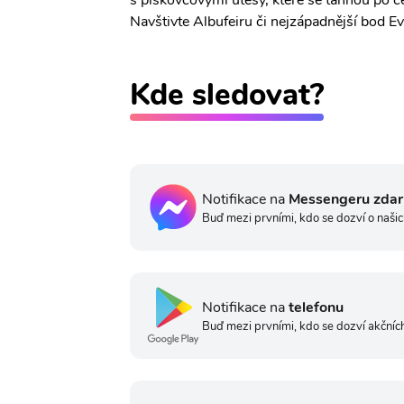
s pískovcovými útesy, které se táhnou po c
Navštivte Albufeiru či nejzápadnější bod E
Kde sledovat?
Notifikace na
Messengeru zda
Buď mezi prvními, kdo se dozví o našic
Notifikace na
telefonu
Buď mezi prvními, kdo se dozví akčních