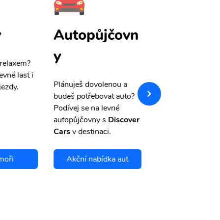
y
Autopůjčovn
Pojištění
y
 relaxem?
Máme pro Vás
sle
evné last i
výši 50%
na cest
Plánuješ dovolenou a
jezdy.
pojištění a případ
budeš potřebovat auto?
storno.
Podívej se na levné
autopůjčovny s
Discover
Cars
v destinaci.
moři
Akční nabídka aut
Chci se pojis