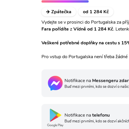
✈️ Zpátečka
od 1 284 Kč
Vydejte se v prosinci do Portugalska za p
Fara
pořídíte
z
Vídně od 1 284 Kč
. Leten
Veškeré potřebné doplňky na cestu s 15
Pro vstup do Portugalska není třeba žádné
Notifikace na
Messengeru zda
Buď mezi prvními, kdo se dozví o našic
Notifikace na
telefonu
Buď mezi prvními, kdo se dozví akčních