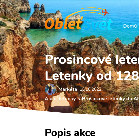
Domů
Prosincové let
Letenky od 128
Markéta
15.10 2022
Akční letenky
Prosincové letenky do A
Popis akce