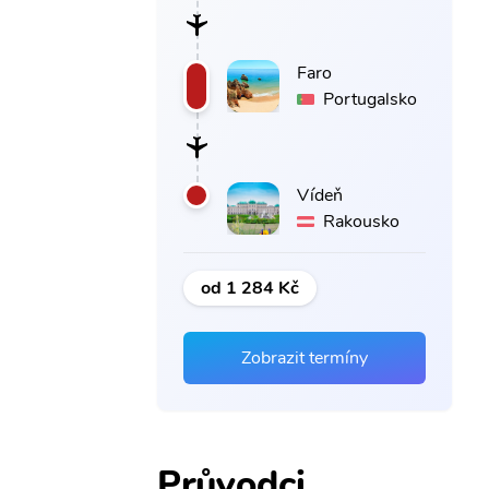
Faro
Portugalsko
Vídeň
Rakousko
od 1 284 Kč
Zobrazit termíny
Průvodci