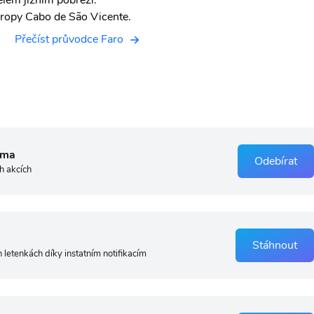
elém jižním pobřeží.
vropy Cabo de São Vicente.
Přečíst průvodce Faro
rma
Odebírat
h akcích
Stáhnout
 letenkách díky instatním notifikacím