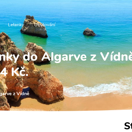
Letenky
Ubytování
enky do Algarve z Vídn
4 Kč.
lgarve z Vídně
S