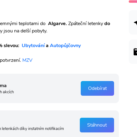
říjemnými teplotami do
Algarve.
Zpáteční letenky
do
ky jsou na delší pobyty.
% slevou:
Ubytování
a
Autopůjčovny
 potvrzení.
MZV
rma
Odebírat
h akcích
Stáhnout
 letenkách díky instatním notifikacím