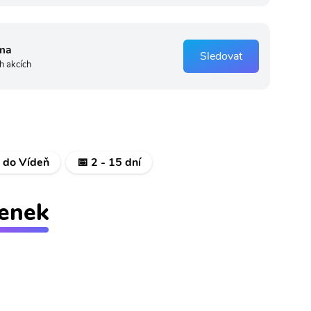
ma
Sledovat
h akcích
t do Vídeň
📅 2 - 15 dní
tenek