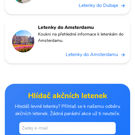
Letenky do Dubaje
Letenky do Amsterdamu
Koukni na přehledné informace k letenkám do
Amsterdamu.
Letenky do Amsterdamu
Hlídač akčních letenek
Hledáš levné letenky? Přihlaš se k našemu odběru
akčních letenek. Žádná parádní akce už ti neuteče.