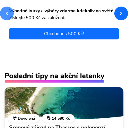
Výhodné kurzy
a
výběry zdarma kdekoliv na světě.
Získejte 500 Kč za založení.
Chci bonus 500 Kč!
Poslední tipy na akční letenky
🌴 Dovolená
👌 14 590 Kč
Srpnový zájezd na Thassos s polopenzí