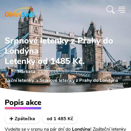
Srpnové letenky z Prahy do
Londýna
Letenky od 1485 Kč.
Markéta
25.06 2025
Akční letenky
Srpnové letenky z Prahy do Londýna
Popis akce
✈️ Zpátečka
od 1 485 Kč
Vydejte se v srpnu na pár dní do
Londýna
! Zpáteční letenky