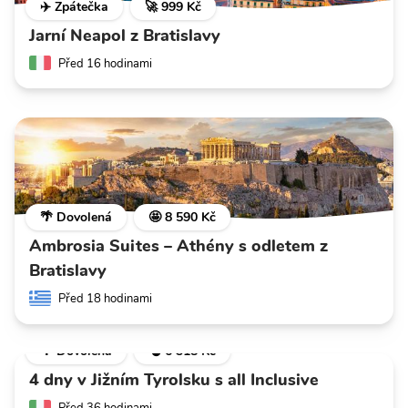
✈️ Zpátečka
🚀 999 Kč
Jarní Neapol z Bratislavy
Před 16 hodinami
🌴 Dovolená
🤩 8 590 Kč
Ambrosia Suites – Athény s odletem z
Bratislavy
Před 18 hodinami
🌴 Dovolená
💣 6 318 Kč
4 dny v Jižním Tyrolsku s all Inclusive
Před 36 hodinami