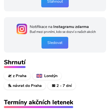
Stáhnout
Notifikace na
Instagramu zdarma
Buď mezi prvními, kdo se dozví o našich akcích
Sledovat
Shrnutí
🛫 z Praha
Londýn
🛬 návrat do Praha
📅 2 - 7 dní
Termíny akčních letenek