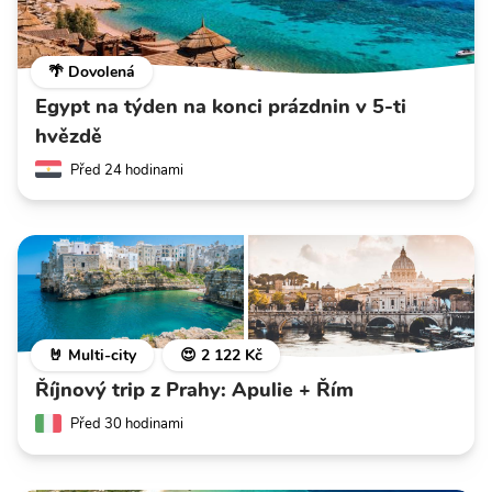
🌴 Dovolená
Egypt na týden na konci prázdnin v 5-ti
hvězdě
Před 24 hodinami
🤘 Multi-city
😍 2 122 Kč
Říjnový trip z Prahy: Apulie + Řím
Před 30 hodinami