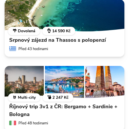
🌴 Dovolená
👌 14 590 Kč
Srpnový zájezd na Thassos s polopenzí
Před 43 hodinami
🤘 Multi-city
💣 2 247 Kč
Říjnový trip 3v1 z ČR: Bergamo + Sardinie +
Bologna
Před 48 hodinami