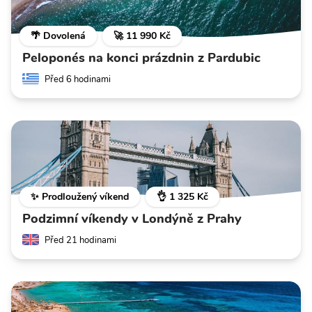
🌴 Dovolená
🚀 11 990 Kč
Peloponés na konci prázdnin z Pardubic
Před 6 hodinami
✨ Prodloužený víkend
👌 1 325 Kč
Podzimní víkendy v Londýně z Prahy
Před 21 hodinami