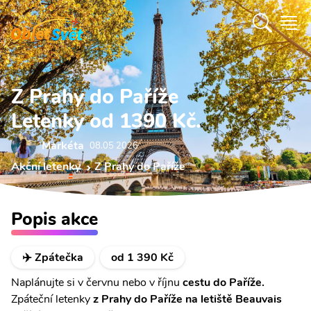
Z Prahy do Paříže
Letenky od 1390 Kč.
Markéta
08.05 2026
Akční letenky
Z Prahy do Paříže
Popis akce
✈️ Zpátečka
od 1 390 Kč
Naplánujte si v červnu nebo v říjnu
cestu do Paříže.
Zpáteční letenky
z Prahy
do Paříže na letiště Beauvais