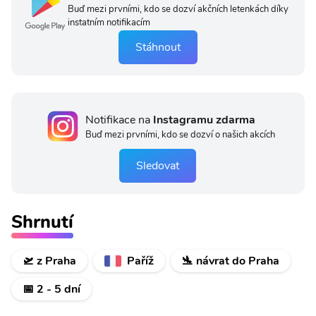
Buď mezi prvními, kdo se dozví akčních letenkách díky
instatním notifikacím
Stáhnout
Notifikace na
Instagramu zdarma
Buď mezi prvními, kdo se dozví o našich akcích
Sledovat
Shrnutí
🛫 z Praha
Paříž
🛬 návrat do Praha
📅 2 - 5 dní