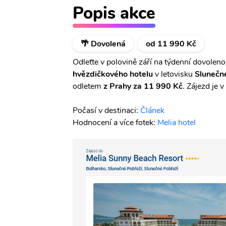
Popis akce
🌴 Dovolená
od 11 990 Kč
Odleťte v polovině září na týdenní dovolen
hvězdičkového hotelu
v letovisku
Slunečn
odletem
z Prahy za
11 990 Kč
. Zájezd je 
Počasí v destinaci:
Článek
Hodnocení a více fotek:
Melia hotel