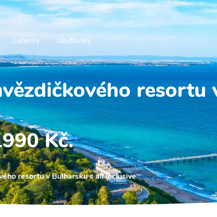
Letenky
Ubytování
hvězdičkového resortu 
1990 Kč.
ého resortu v Bulharsku s all inclusive