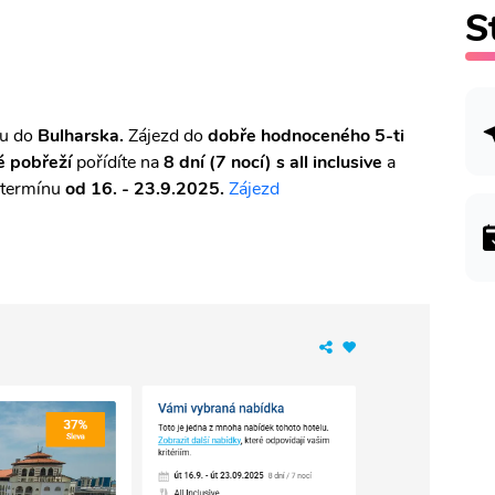
S
ou do
Bulharska.
Zájezd do
dobře hodnoceného 5-ti
é pobřeží
pořídíte na
8 dní (7 nocí) s all inclusive
a
v termínu
od 16. - 23.9.2025.
Zájezd