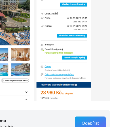
rma
Odebírat
h akcích