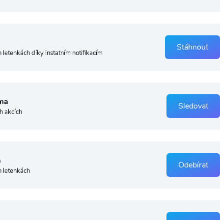
Stáhnout
 letenkách díky instatním notifikacím
ma
Sledovat
h akcích
a
Odebírat
h letenkách