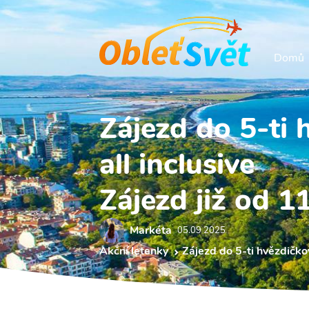
Domů
Zájezd do 5-ti 
all inclusive
Zájezd již od 1
Markéta
05.09 2025
Akční letenky
Zájezd do 5-ti hvězdičkov