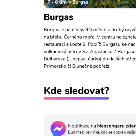
7 - 8 dny v Burgas
Burgas
Burgas je páté největší město a druhý největ
na břehu Černého moře. V centru naleznet
restaurací a kostelů. Poblíž Burgasu se na
vulkanický ostrov Sv. Anastasia. Z Burgasu
Bulharska (, -nepsat čárku) do dalších stře
Primorsko či Slunečné pobřeží.
Kde sledovat?
Notifikace na
Messengeru zda
Buď mezi prvními, kdo se dozví o našic