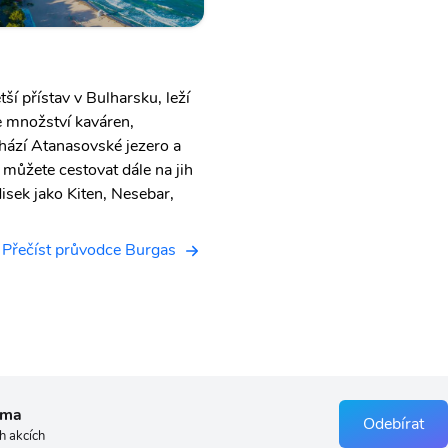
ší přístav v Bulharsku, leží
e množství kaváren,
chází Atanasovské jezero a
 můžete cestovat dále na jih
disek jako Kiten, Nesebar,
Přečíst průvodce Burgas
rma
Odebírat
h akcích