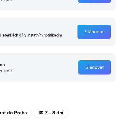
Stáhnout
 letenkách díky instatním notifikacím
ma
Sledovat
h akcích
rat do Praha
📅 7 - 8 dní