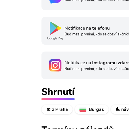
Notifikace na
telefonu
Buď mezi prvními, kdo se dozví akčních
Notifikace na
Instagramu zdar
Buď mezi prvními, kdo se dozví o našic
Shrnutí
🛫 z Praha
Burgas
🛬 náv