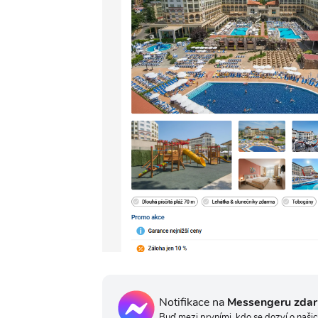
Notifikace na
Messengeru zda
Buď mezi prvními, kdo se dozví o našic